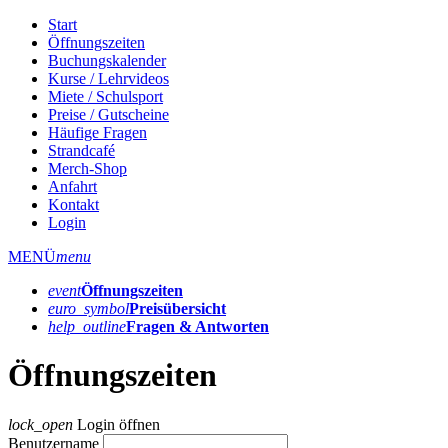
Start
Öffnungszeiten
Buchungskalender
Kurse / Lehrvideos
Miete / Schulsport
Preise / Gutscheine
Häufige Fragen
Strandcafé
Merch-Shop
Anfahrt
Kontakt
Login
MENÜ
menu
event
Öffnungs­zeiten
euro_symbol
Preis­übersicht
help_outline
Fragen & Antworten
Öffnungszeiten
lock_open
Login öffnen
Benutzername