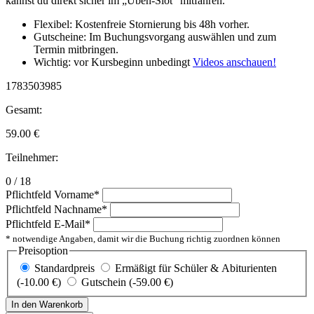
kannst du direkt sicher im „Üben-Slot“ mitfahren.
Flexibel: Kostenfreie Stornierung bis 48h vorher.
Gutscheine: Im Buchungsvorgang auswählen und zum
Termin mitbringen.
Wichtig: vor Kursbeginn unbedingt
Videos anschauen!
1783503985
Gesamt:
59.00
€
Teilnehmer:
0 / 18
Pflichtfeld
Vorname
*
Pflichtfeld
Nachname
*
Pflichtfeld
E-Mail
*
* notwendige Angaben, damit wir die Buchung richtig zuordnen können
Preisoption
Standardpreis
Ermäßigt für Schüler & Abiturienten
(-10.00 €)
Gutschein (-59.00 €)