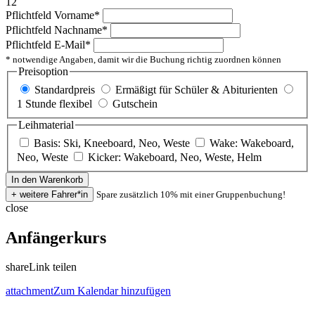
12
Pflichtfeld
Vorname
*
Pflichtfeld
Nachname
*
Pflichtfeld
E-Mail
*
* notwendige Angaben, damit wir die Buchung richtig zuordnen können
Preisoption
Standardpreis
Ermäßigt für Schüler & Abiturienten
1 Stunde flexibel
Gutschein
Leihmaterial
Basis: Ski, Kneeboard, Neo, Weste
Wake: Wakeboard,
Neo, Weste
Kicker: Wakeboard, Neo, Weste, Helm
Spare zusätzlich 10% mit einer Gruppenbuchung!
close
Anfängerkurs
share
Link teilen
attachment
Zum Kalendar hinzufügen