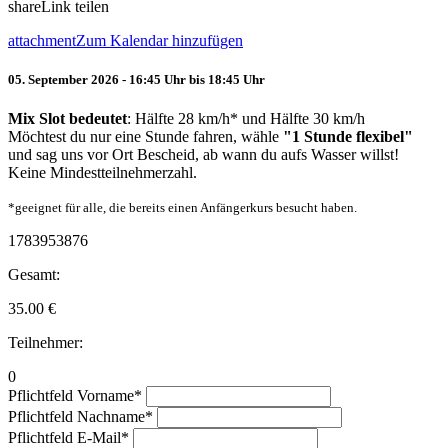
share
Link teilen
attachment
Zum Kalendar hinzufügen
05. September 2026 - 16:45 Uhr bis 18:45 Uhr
Mix Slot bedeutet
: Hälfte 28 km/h* und Hälfte 30 km/h
Möchtest du nur eine Stunde fahren, wähle
"1 Stunde flexibel"
und sag uns vor Ort Bescheid, ab wann du aufs Wasser willst!
Keine Mindestteilnehmerzahl.
*geeignet für alle, die bereits einen Anfängerkurs besucht haben.
1783953876
Gesamt:
35.00
€
Teilnehmer:
0
Pflichtfeld
Vorname
*
Pflichtfeld
Nachname
*
Pflichtfeld
E-Mail
*