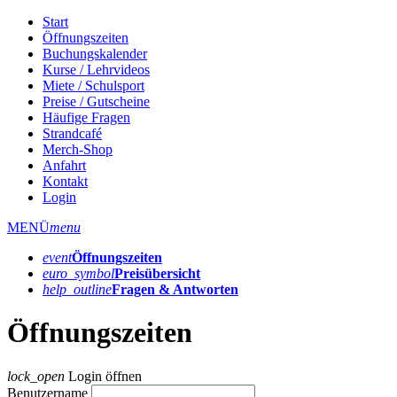
Start
Öffnungszeiten
Buchungskalender
Kurse / Lehrvideos
Miete / Schulsport
Preise / Gutscheine
Häufige Fragen
Strandcafé
Merch-Shop
Anfahrt
Kontakt
Login
MENÜ
menu
event
Öffnungs­zeiten
euro_symbol
Preis­übersicht
help_outline
Fragen & Antworten
Öffnungszeiten
lock_open
Login öffnen
Benutzername