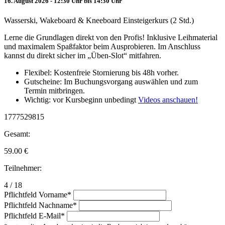
16. August 2026 - 12:30 Uhr bis 14:30 Uhr
Wasserski, Wakeboard & Kneeboard Einsteigerkurs (2 Std.)
Lerne die Grundlagen direkt von den Profis! Inklusive Leihmaterial
und maximalem Spaßfaktor beim Ausprobieren. Im Anschluss
kannst du direkt sicher im „Üben-Slot“ mitfahren.
Flexibel: Kostenfreie Stornierung bis 48h vorher.
Gutscheine: Im Buchungsvorgang auswählen und zum
Termin mitbringen.
Wichtig: vor Kursbeginn unbedingt
Videos anschauen!
1777529815
Gesamt:
59.00
€
Teilnehmer:
4 / 18
Pflichtfeld
Vorname
*
Pflichtfeld
Nachname
*
Pflichtfeld
E-Mail
*