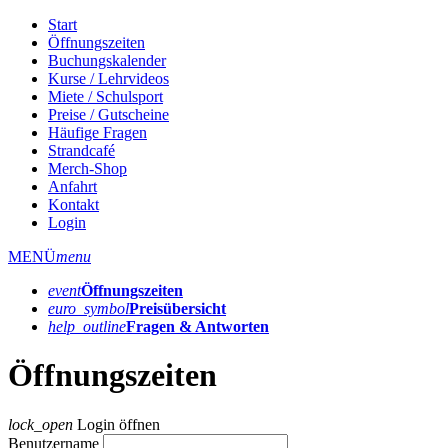
Start
Öffnungszeiten
Buchungskalender
Kurse / Lehrvideos
Miete / Schulsport
Preise / Gutscheine
Häufige Fragen
Strandcafé
Merch-Shop
Anfahrt
Kontakt
Login
MENÜ
menu
event
Öffnungs­zeiten
euro_symbol
Preis­übersicht
help_outline
Fragen & Antworten
Öffnungszeiten
lock_open
Login öffnen
Benutzername