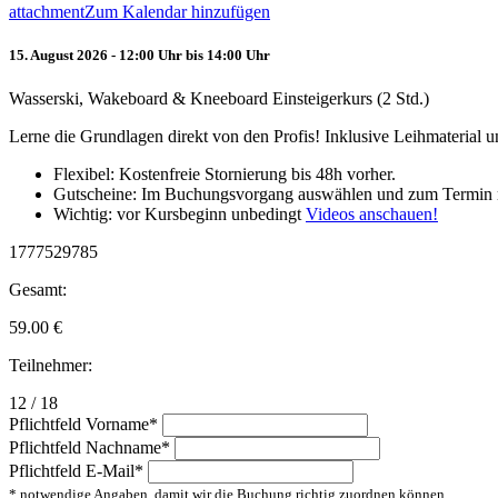
attachment
Zum Kalendar hinzufügen
15. August 2026 - 12:00 Uhr bis 14:00 Uhr
Wasserski, Wakeboard & Kneeboard Einsteigerkurs (2 Std.)
Lerne die Grundlagen direkt von den Profis! Inklusive Leihmaterial
Flexibel: Kostenfreie Stornierung bis 48h vorher.
Gutscheine: Im Buchungsvorgang auswählen und zum Termin 
Wichtig: vor Kursbeginn unbedingt
Videos anschauen!
1777529785
Gesamt:
59.00
€
Teilnehmer:
12 / 18
Pflichtfeld
Vorname
*
Pflichtfeld
Nachname
*
Pflichtfeld
E-Mail
*
* notwendige Angaben, damit wir die Buchung richtig zuordnen können