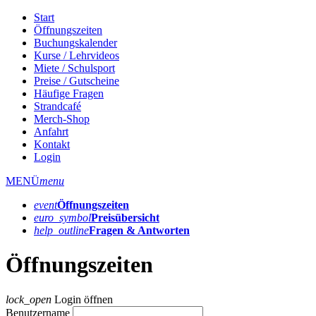
Start
Öffnungszeiten
Buchungskalender
Kurse / Lehrvideos
Miete / Schulsport
Preise / Gutscheine
Häufige Fragen
Strandcafé
Merch-Shop
Anfahrt
Kontakt
Login
MENÜ
menu
event
Öffnungs­zeiten
euro_symbol
Preis­übersicht
help_outline
Fragen & Antworten
Öffnungszeiten
lock_open
Login öffnen
Benutzername