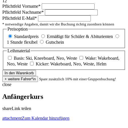
12
Pflichtfeld
Vorname
*
Pflichtfeld
Nachname
*
Pflichtfeld
E-Mail
*
* notwendige Angaben, damit wir die Buchung richtig zuordnen können
Preisoption
Standardpreis
Ermäßigt für Schüler & Abiturienten
1 Stunde flexibel
Gutschein
Leihmaterial
Basis: Ski, Kneeboard, Neo, Weste
Wake: Wakeboard,
Neo, Weste
Kicker: Wakeboard, Neo, Weste, Helm
Spare zusätzlich 10% mit einer Gruppenbuchung!
close
Anfängerkurs
share
Link teilen
attachment
Zum Kalendar hinzufügen