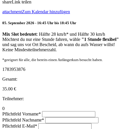
share
Link teilen
attachment
Zum Kalendar hinzufügen
05. September 2026 - 16:45 Uhr bis 18:45 Uhr
Mix Slot bedeutet
: Hälfte 28 km/h* und Hälfte 30 km/h
Möchtest du nur eine Stunde fahren, wähle
"1 Stunde flexibel"
und sag uns vor Ort Bescheid, ab wann du aufs Wasser willst!
Keine Mindestteilnehmerzahl.
*geeignet für alle, die bereits einen Anfängerkurs besucht haben.
1783953876
Gesamt:
35.00
€
Teilnehmer:
0
Pflichtfeld
Vorname
*
Pflichtfeld
Nachname
*
Pflichtfeld
E-Mail
*