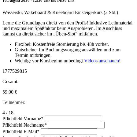
16. August 2026 - 12:30 Uhr bis 14:30 Uhr
Wasserski, Wakeboard & Kneeboard Einsteigerkurs (2 Std.)
Lerne die Grundlagen direkt von den Profis! Inklusive Leihmaterial
und maximalem Spaßfaktor beim Ausprobieren. Im Anschluss
kannst du direkt sicher im „Üben-Slot“ mitfahren.
Flexibel: Kostenfreie Stornierung bis 48h vorher.
Gutscheine: Im Buchungsvorgang auswählen und zum
Termin mitbringen.
Wichtig: vor Kursbeginn unbedingt
Videos anschauen!
1777529815
Gesamt:
59.00
€
Teilnehmer:
4 / 18
Pflichtfeld
Vorname
*
Pflichtfeld
Nachname
*
Pflichtfeld
E-Mail
*