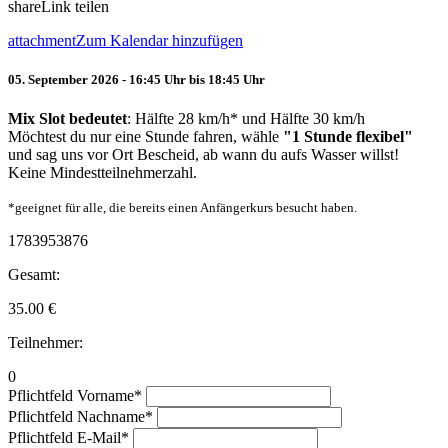
share
Link teilen
attachment
Zum Kalendar hinzufügen
05. September 2026 - 16:45 Uhr bis 18:45 Uhr
Mix Slot bedeutet
: Hälfte 28 km/h* und Hälfte 30 km/h
Möchtest du nur eine Stunde fahren, wähle
"1 Stunde flexibel"
und sag uns vor Ort Bescheid, ab wann du aufs Wasser willst!
Keine Mindestteilnehmerzahl.
*geeignet für alle, die bereits einen Anfängerkurs besucht haben.
1783953876
Gesamt:
35.00
€
Teilnehmer:
0
Pflichtfeld
Vorname
*
Pflichtfeld
Nachname
*
Pflichtfeld
E-Mail
*