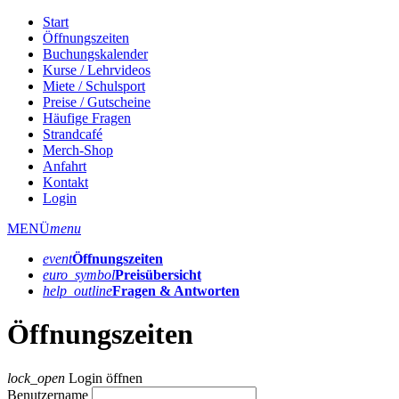
Start
Öffnungszeiten
Buchungskalender
Kurse / Lehrvideos
Miete / Schulsport
Preise / Gutscheine
Häufige Fragen
Strandcafé
Merch-Shop
Anfahrt
Kontakt
Login
MENÜ
menu
event
Öffnungs­zeiten
euro_symbol
Preis­übersicht
help_outline
Fragen & Antworten
Öffnungszeiten
lock_open
Login öffnen
Benutzername