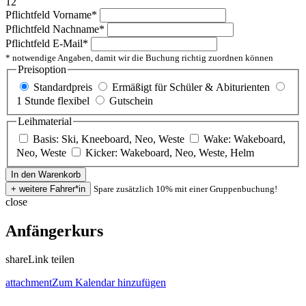
12
Pflichtfeld
Vorname
*
Pflichtfeld
Nachname
*
Pflichtfeld
E-Mail
*
* notwendige Angaben, damit wir die Buchung richtig zuordnen können
Preisoption
Standardpreis
Ermäßigt für Schüler & Abiturienten
1 Stunde flexibel
Gutschein
Leihmaterial
Basis: Ski, Kneeboard, Neo, Weste
Wake: Wakeboard,
Neo, Weste
Kicker: Wakeboard, Neo, Weste, Helm
Spare zusätzlich 10% mit einer Gruppenbuchung!
close
Anfängerkurs
share
Link teilen
attachment
Zum Kalendar hinzufügen