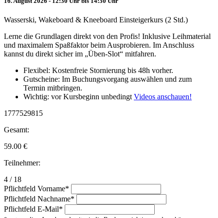
16. August 2026 - 12:30 Uhr bis 14:30 Uhr
Wasserski, Wakeboard & Kneeboard Einsteigerkurs (2 Std.)
Lerne die Grundlagen direkt von den Profis! Inklusive Leihmaterial
und maximalem Spaßfaktor beim Ausprobieren. Im Anschluss
kannst du direkt sicher im „Üben-Slot“ mitfahren.
Flexibel: Kostenfreie Stornierung bis 48h vorher.
Gutscheine: Im Buchungsvorgang auswählen und zum
Termin mitbringen.
Wichtig: vor Kursbeginn unbedingt
Videos anschauen!
1777529815
Gesamt:
59.00
€
Teilnehmer:
4 / 18
Pflichtfeld
Vorname
*
Pflichtfeld
Nachname
*
Pflichtfeld
E-Mail
*