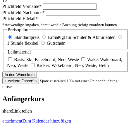
12
Pflichtfeld
Vorname
*
Pflichtfeld
Nachname
*
Pflichtfeld
E-Mail
*
* notwendige Angaben, damit wir die Buchung richtig zuordnen können
Preisoption
Standardpreis
Ermäßigt für Schüler & Abiturienten
1 Stunde flexibel
Gutschein
Leihmaterial
Basis: Ski, Kneeboard, Neo, Weste
Wake: Wakeboard,
Neo, Weste
Kicker: Wakeboard, Neo, Weste, Helm
Spare zusätzlich 10% mit einer Gruppenbuchung!
close
Anfängerkurs
share
Link teilen
attachment
Zum Kalendar hinzufügen