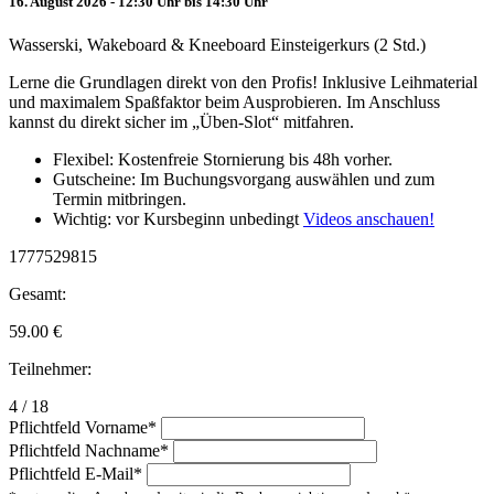
16. August 2026 - 12:30 Uhr bis 14:30 Uhr
Wasserski, Wakeboard & Kneeboard Einsteigerkurs (2 Std.)
Lerne die Grundlagen direkt von den Profis! Inklusive Leihmaterial
und maximalem Spaßfaktor beim Ausprobieren. Im Anschluss
kannst du direkt sicher im „Üben-Slot“ mitfahren.
Flexibel: Kostenfreie Stornierung bis 48h vorher.
Gutscheine: Im Buchungsvorgang auswählen und zum
Termin mitbringen.
Wichtig: vor Kursbeginn unbedingt
Videos anschauen!
1777529815
Gesamt:
59.00
€
Teilnehmer:
4 / 18
Pflichtfeld
Vorname
*
Pflichtfeld
Nachname
*
Pflichtfeld
E-Mail
*