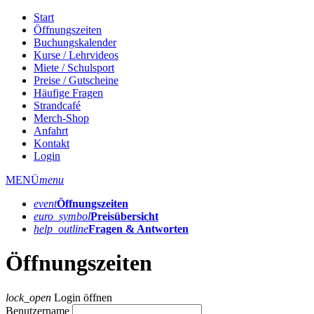
Start
Öffnungszeiten
Buchungskalender
Kurse / Lehrvideos
Miete / Schulsport
Preise / Gutscheine
Häufige Fragen
Strandcafé
Merch-Shop
Anfahrt
Kontakt
Login
MENÜ
menu
event
Öffnungs­zeiten
euro_symbol
Preis­übersicht
help_outline
Fragen & Antworten
Öffnungszeiten
lock_open
Login öffnen
Benutzername