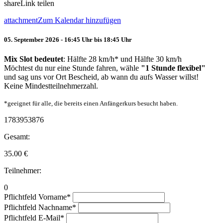
share
Link teilen
attachment
Zum Kalendar hinzufügen
05. September 2026 - 16:45 Uhr bis 18:45 Uhr
Mix Slot bedeutet
: Hälfte 28 km/h* und Hälfte 30 km/h
Möchtest du nur eine Stunde fahren, wähle
"1 Stunde flexibel"
und sag uns vor Ort Bescheid, ab wann du aufs Wasser willst!
Keine Mindestteilnehmerzahl.
*geeignet für alle, die bereits einen Anfängerkurs besucht haben.
1783953876
Gesamt:
35.00
€
Teilnehmer:
0
Pflichtfeld
Vorname
*
Pflichtfeld
Nachname
*
Pflichtfeld
E-Mail
*