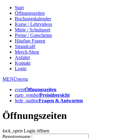
Start
Öffnungszeiten
Buchungskalender
Kurse / Lehrvideos
Miete / Schulsport
Preise / Gutscheine
Häufige Fragen
Strandcafé
Merch-Shop
Anfahrt
Kontakt
Login
MENÜ
menu
event
Öffnungs­zeiten
euro_symbol
Preis­übersicht
help_outline
Fragen & Antworten
Öffnungszeiten
lock_open
Login öffnen
Benutzername