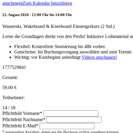
attachment
Zum Kalendar hinzufügen
22. August 2026 - 12:00 Uhr bis 14:00 Uhr
Wasserski, Wakeboard & Kneeboard Einsteigerkurs (2 Std.)
Lerne die Grundlagen direkt von den Profis! Inklusive Leihmaterial
Flexibel: Kostenfreie Stornierung bis 48h vorher.
Gutscheine: Im Buchungsvorgang auswählen und zum Termin 
Wichtig: vor Kursbeginn unbedingt
Videos anschauen!
1777529841
Gesamt:
59.00
€
Teilnehmer:
14 / 18
Pflichtfeld
Vorname
*
Pflichtfeld
Nachname
*
Pflichtfeld
E-Mail
*
* notwendige Angaben, damit wir die Buchung richtig zuordnen können