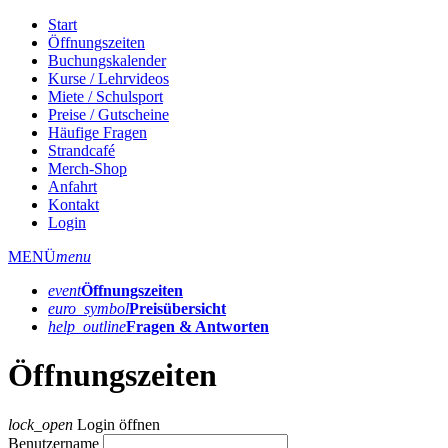
Start
Öffnungszeiten
Buchungskalender
Kurse / Lehrvideos
Miete / Schulsport
Preise / Gutscheine
Häufige Fragen
Strandcafé
Merch-Shop
Anfahrt
Kontakt
Login
MENÜ
menu
event
Öffnungs­zeiten
euro_symbol
Preis­übersicht
help_outline
Fragen & Antworten
Öffnungszeiten
lock_open
Login öffnen
Benutzername