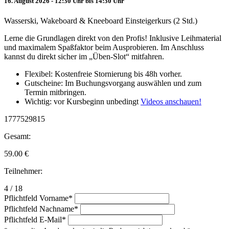
16. August 2026 - 12:30 Uhr bis 14:30 Uhr
Wasserski, Wakeboard & Kneeboard Einsteigerkurs (2 Std.)
Lerne die Grundlagen direkt von den Profis! Inklusive Leihmaterial
und maximalem Spaßfaktor beim Ausprobieren. Im Anschluss
kannst du direkt sicher im „Üben-Slot“ mitfahren.
Flexibel: Kostenfreie Stornierung bis 48h vorher.
Gutscheine: Im Buchungsvorgang auswählen und zum
Termin mitbringen.
Wichtig: vor Kursbeginn unbedingt
Videos anschauen!
1777529815
Gesamt:
59.00
€
Teilnehmer:
4 / 18
Pflichtfeld
Vorname
*
Pflichtfeld
Nachname
*
Pflichtfeld
E-Mail
*