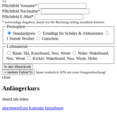
12
Pflichtfeld
Vorname
*
Pflichtfeld
Nachname
*
Pflichtfeld
E-Mail
*
* notwendige Angaben, damit wir die Buchung richtig zuordnen können
Preisoption
Standardpreis
Ermäßigt für Schüler & Abiturienten
1 Stunde flexibel
Gutschein
Leihmaterial
Basis: Ski, Kneeboard, Neo, Weste
Wake: Wakeboard,
Neo, Weste
Kicker: Wakeboard, Neo, Weste, Helm
Spare zusätzlich 10% mit einer Gruppenbuchung!
close
Anfängerkurs
share
Link teilen
attachment
Zum Kalendar hinzufügen