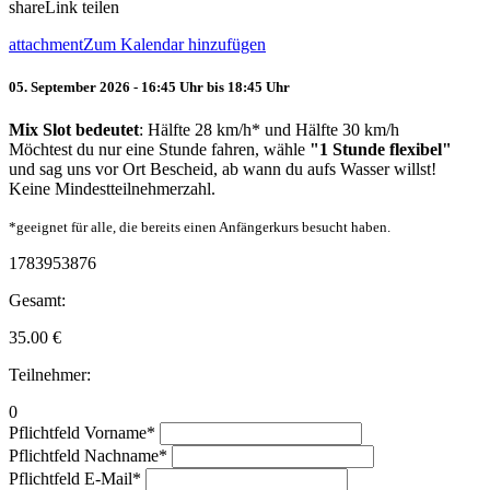
share
Link teilen
attachment
Zum Kalendar hinzufügen
05. September 2026 - 16:45 Uhr bis 18:45 Uhr
Mix Slot bedeutet
: Hälfte 28 km/h* und Hälfte 30 km/h
Möchtest du nur eine Stunde fahren, wähle
"1 Stunde flexibel"
und sag uns vor Ort Bescheid, ab wann du aufs Wasser willst!
Keine Mindestteilnehmerzahl.
*geeignet für alle, die bereits einen Anfängerkurs besucht haben.
1783953876
Gesamt:
35.00
€
Teilnehmer:
0
Pflichtfeld
Vorname
*
Pflichtfeld
Nachname
*
Pflichtfeld
E-Mail
*