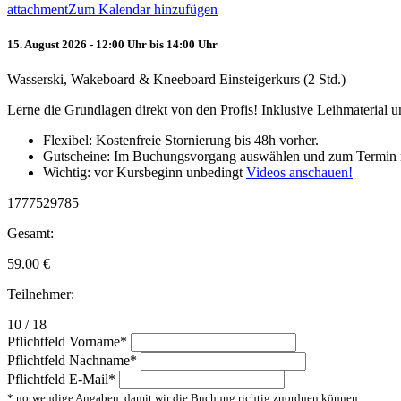
attachment
Zum Kalendar hinzufügen
15. August 2026 - 12:00 Uhr bis 14:00 Uhr
Wasserski, Wakeboard & Kneeboard Einsteigerkurs (2 Std.)
Lerne die Grundlagen direkt von den Profis! Inklusive Leihmaterial
Flexibel: Kostenfreie Stornierung bis 48h vorher.
Gutscheine: Im Buchungsvorgang auswählen und zum Termin 
Wichtig: vor Kursbeginn unbedingt
Videos anschauen!
1777529785
Gesamt:
59.00
€
Teilnehmer:
10 / 18
Pflichtfeld
Vorname
*
Pflichtfeld
Nachname
*
Pflichtfeld
E-Mail
*
* notwendige Angaben, damit wir die Buchung richtig zuordnen können