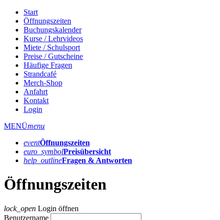
Start
Öffnungszeiten
Buchungskalender
Kurse / Lehrvideos
Miete / Schulsport
Preise / Gutscheine
Häufige Fragen
Strandcafé
Merch-Shop
Anfahrt
Kontakt
Login
MENÜ
menu
event
Öffnungs­zeiten
euro_symbol
Preis­übersicht
help_outline
Fragen & Antworten
Öffnungszeiten
lock_open
Login öffnen
Benutzername