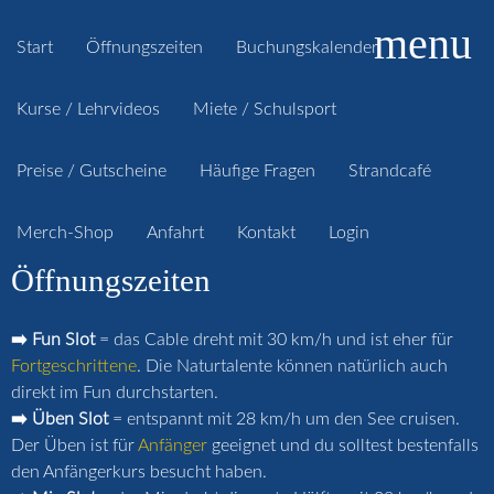
menu
Start
Öffnungszeiten
Buchungskalender
Kurse / Lehrvideos
Miete / Schulsport
Preise / Gutscheine
Häufige Fragen
Strandcafé
Merch-Shop
Anfahrt
Kontakt
Login
Öffnungszeiten
➡️ Fun Slot
= das Cable dreht mit 30 km/h und ist eher für
Fortgeschrittene
. Die Naturtalente können natürlich auch
direkt im Fun durchstarten.
➡️ Üben Slot
= entspannt mit 28 km/h um den See cruisen.
Der Üben ist für
Anfänger
geeignet und du solltest bestenfalls
den Anfängerkurs besucht haben.