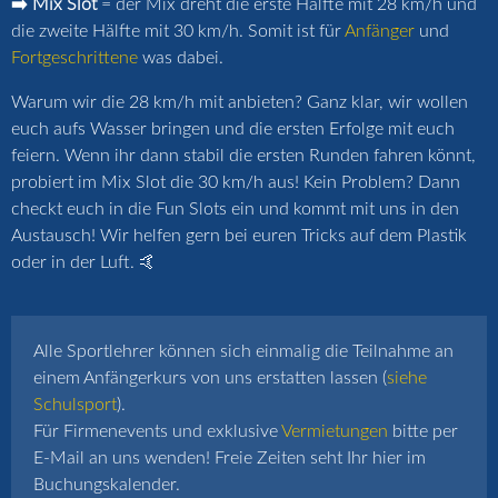
➡️ Mix Slot
= der Mix dreht die erste Hälfte mit 28 km/h und
die zweite Hälfte mit 30 km/h. Somit ist für
Anfänger
und
Fortgeschrittene
was dabei.
Warum wir die 28 km/h mit anbieten? Ganz klar, wir wollen
euch aufs Wasser bringen und die ersten Erfolge mit euch
feiern. Wenn ihr dann stabil die ersten Runden fahren könnt,
probiert im Mix Slot die 30 km/h aus! Kein Problem? Dann
checkt euch in die Fun Slots ein und kommt mit uns in den
Austausch! Wir helfen gern bei euren Tricks auf dem Plastik
oder in der Luft. 🤙
Alle Sportlehrer können sich einmalig die Teilnahme an
einem Anfängerkurs von uns erstatten lassen (
siehe
Schulsport
).
Für Firmenevents und exklusive
Vermietungen
bitte per
E-Mail an uns wenden! Freie Zeiten seht Ihr hier im
Buchungskalender.