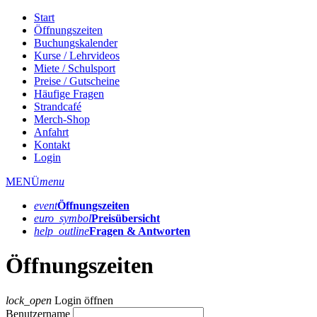
Start
Öffnungszeiten
Buchungskalender
Kurse / Lehrvideos
Miete / Schulsport
Preise / Gutscheine
Häufige Fragen
Strandcafé
Merch-Shop
Anfahrt
Kontakt
Login
MENÜ
menu
event
Öffnungs­zeiten
euro_symbol
Preis­übersicht
help_outline
Fragen & Antworten
Öffnungszeiten
lock_open
Login öffnen
Benutzername