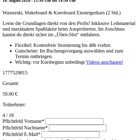
16. August 2026 - 12:30 Uhr bis 14:30 Uhr
Wasserski, Wakeboard & Kneeboard Einsteigerkurs (2 Std.)
Lerne die Grundlagen direkt von den Profis! Inklusive Leihmaterial
und maximalem Spaßfaktor beim Ausprobieren. Im Anschluss
kannst du direkt sicher im „Üben-Slot“ mitfahren.
Flexibel: Kostenfreie Stornierung bis 48h vorher.
Gutscheine: Im Buchungsvorgang auswählen und zum
Termin mitbringen.
Wichtig: vor Kursbeginn unbedingt
Videos anschauen!
1777529815
Gesamt:
59.00
€
Teilnehmer:
4 / 18
Pflichtfeld
Vorname
*
Pflichtfeld
Nachname
*
Pflichtfeld
E-Mail
*