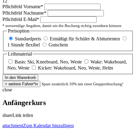
12
Pflichtfeld
Vorname
*
Pflichtfeld
Nachname
*
Pflichtfeld
E-Mail
*
* notwendige Angaben, damit wir die Buchung richtig zuordnen können
Preisoption
Standardpreis
Ermäßigt für Schüler & Abiturienten
1 Stunde flexibel
Gutschein
Leihmaterial
Basis: Ski, Kneeboard, Neo, Weste
Wake: Wakeboard,
Neo, Weste
Kicker: Wakeboard, Neo, Weste, Helm
Spare zusätzlich 10% mit einer Gruppenbuchung!
close
Anfängerkurs
share
Link teilen
attachment
Zum Kalendar hinzufügen