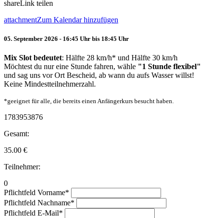
share
Link teilen
attachment
Zum Kalendar hinzufügen
05. September 2026 - 16:45 Uhr bis 18:45 Uhr
Mix Slot bedeutet
: Hälfte 28 km/h* und Hälfte 30 km/h
Möchtest du nur eine Stunde fahren, wähle
"1 Stunde flexibel"
und sag uns vor Ort Bescheid, ab wann du aufs Wasser willst!
Keine Mindestteilnehmerzahl.
*geeignet für alle, die bereits einen Anfängerkurs besucht haben.
1783953876
Gesamt:
35.00
€
Teilnehmer:
0
Pflichtfeld
Vorname
*
Pflichtfeld
Nachname
*
Pflichtfeld
E-Mail
*