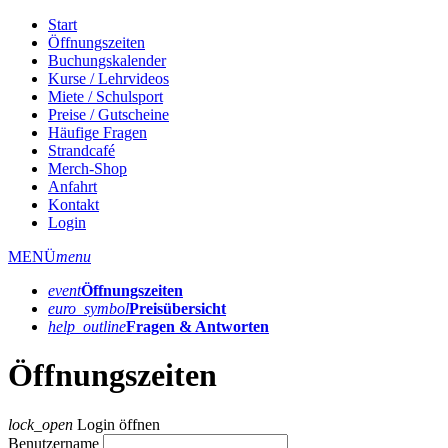
Start
Öffnungszeiten
Buchungskalender
Kurse / Lehrvideos
Miete / Schulsport
Preise / Gutscheine
Häufige Fragen
Strandcafé
Merch-Shop
Anfahrt
Kontakt
Login
MENÜ
menu
event
Öffnungs­zeiten
euro_symbol
Preis­übersicht
help_outline
Fragen & Antworten
Öffnungszeiten
lock_open
Login öffnen
Benutzername