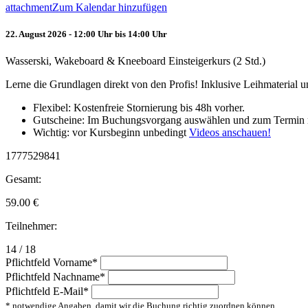
attachment
Zum Kalendar hinzufügen
22. August 2026 - 12:00 Uhr bis 14:00 Uhr
Wasserski, Wakeboard & Kneeboard Einsteigerkurs (2 Std.)
Lerne die Grundlagen direkt von den Profis! Inklusive Leihmaterial
Flexibel: Kostenfreie Stornierung bis 48h vorher.
Gutscheine: Im Buchungsvorgang auswählen und zum Termin 
Wichtig: vor Kursbeginn unbedingt
Videos anschauen!
1777529841
Gesamt:
59.00
€
Teilnehmer:
14 / 18
Pflichtfeld
Vorname
*
Pflichtfeld
Nachname
*
Pflichtfeld
E-Mail
*
* notwendige Angaben, damit wir die Buchung richtig zuordnen können