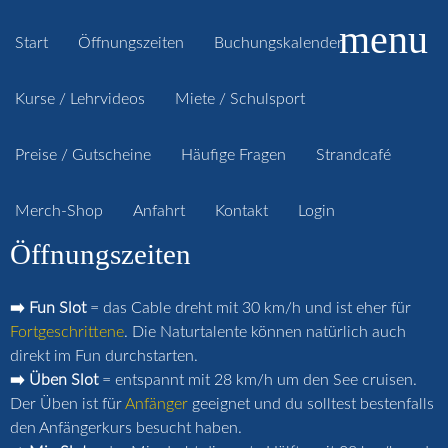
menu
Start
Öffnungszeiten
Buchungskalender
Kurse / Lehrvideos
Miete / Schulsport
Preise / Gutscheine
Häufige Fragen
Strandcafé
Merch-Shop
Anfahrt
Kontakt
Login
Öffnungszeiten
➡️ Fun Slot
= das Cable dreht mit 30 km/h und ist eher für
Fortgeschrittene
. Die Naturtalente können natürlich auch
direkt im Fun durchstarten.
➡️ Üben Slot
= entspannt mit 28 km/h um den See cruisen.
Der Üben ist für
Anfänger
geeignet und du solltest bestenfalls
den Anfängerkurs besucht haben.