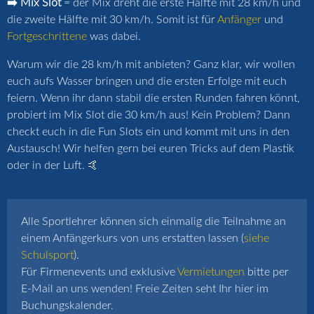
➡️ Mix Slot
= der Mix dreht die erste Hälfte mit 28 km/h und
die zweite Hälfte mit 30 km/h. Somit ist für
Anfänger
und
Fortgeschrittene
was dabei.
Warum wir die 28 km/h mit anbieten? Ganz klar, wir wollen
euch aufs Wasser bringen und die ersten Erfolge mit euch
feiern. Wenn ihr dann stabil die ersten Runden fahren könnt,
probiert im Mix Slot die 30 km/h aus! Kein Problem? Dann
checkt euch in die Fun Slots ein und kommt mit uns in den
Austausch! Wir helfen gern bei euren Tricks auf dem Plastik
oder in der Luft. 🤙
Alle Sportlehrer können sich einmalig die Teilnahme an
einem Anfängerkurs von uns erstatten lassen (
siehe
Schulsport
).
Für Firmenevents und exklusive
Vermietungen
bitte per
E-Mail an uns wenden! Freie Zeiten seht Ihr hier im
Buchungskalender.