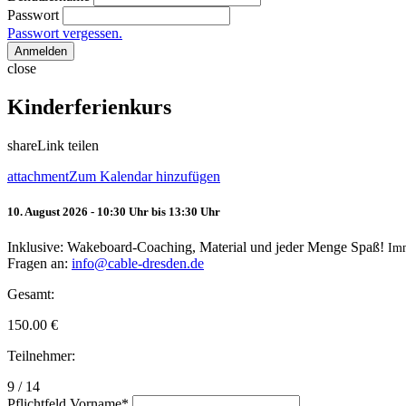
Passwort
Passwort vergessen.
Anmelden
close
Kinderferienkurs
share
Link teilen
attachment
Zum Kalendar hinzufügen
10. August 2026 - 10:30 Uhr bis 13:30 Uhr
Inklusive: Wakeboard-Coaching, Material und jeder Menge Spaß!
Im
Fragen an:
info@cable-dresden.de
Gesamt:
150.00
€
Teilnehmer:
9 / 14
Pflichtfeld
Vorname
*