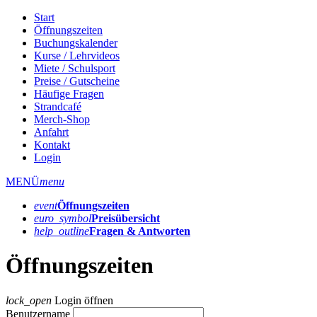
Start
Öffnungszeiten
Buchungskalender
Kurse / Lehrvideos
Miete / Schulsport
Preise / Gutscheine
Häufige Fragen
Strandcafé
Merch-Shop
Anfahrt
Kontakt
Login
MENÜ
menu
event
Öffnungs­zeiten
euro_symbol
Preis­übersicht
help_outline
Fragen & Antworten
Öffnungszeiten
lock_open
Login öffnen
Benutzername