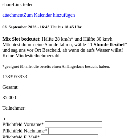
share
Link teilen
attachment
Zum Kalendar hinzufügen
06. September 2026 - 16:45 Uhr bis 18:45 Uhr
Mix Slot bedeutet
: Hälfte 28 km/h* und Hälfte 30 km/h
Möchtest du nur eine Stunde fahren, wähle
"1 Stunde flexibel"
und sag uns vor Ort Bescheid, ab wann du aufs Wasser willst!
Keine Mindestteilnehmerzahl.
*geeignet für alle, die bereits einen Anfängerkurs besucht haben.
1783953933
Gesamt:
35.00
€
Teilnehmer:
5
Pflichtfeld
Vorname
*
Pflichtfeld
Nachname
*
Pflichtfeld
E-Mail
*