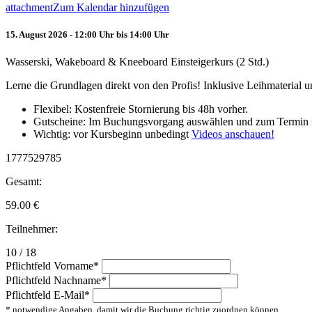
attachment
Zum Kalendar hinzufügen
15. August 2026 - 12:00 Uhr bis 14:00 Uhr
Wasserski, Wakeboard & Kneeboard Einsteigerkurs (2 Std.)
Lerne die Grundlagen direkt von den Profis! Inklusive Leihmaterial
Flexibel: Kostenfreie Stornierung bis 48h vorher.
Gutscheine: Im Buchungsvorgang auswählen und zum Termin 
Wichtig: vor Kursbeginn unbedingt
Videos anschauen!
1777529785
Gesamt:
59.00
€
Teilnehmer:
10 / 18
Pflichtfeld
Vorname
*
Pflichtfeld
Nachname
*
Pflichtfeld
E-Mail
*
* notwendige Angaben, damit wir die Buchung richtig zuordnen können