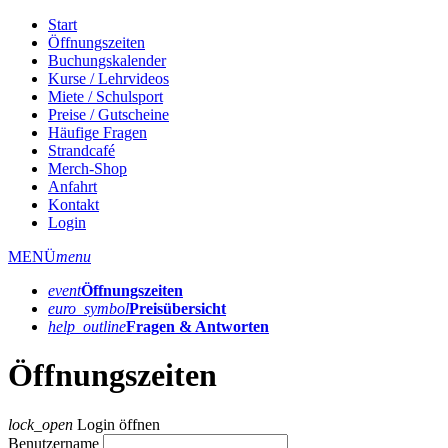
Start
Öffnungszeiten
Buchungskalender
Kurse / Lehrvideos
Miete / Schulsport
Preise / Gutscheine
Häufige Fragen
Strandcafé
Merch-Shop
Anfahrt
Kontakt
Login
MENÜ
menu
event
Öffnungs­zeiten
euro_symbol
Preis­übersicht
help_outline
Fragen & Antworten
Öffnungszeiten
lock_open
Login öffnen
Benutzername