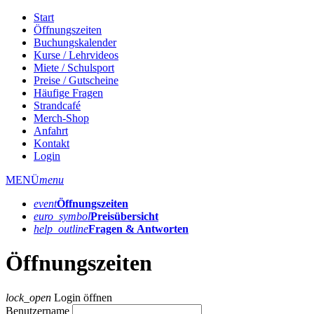
Start
Öffnungszeiten
Buchungskalender
Kurse / Lehrvideos
Miete / Schulsport
Preise / Gutscheine
Häufige Fragen
Strandcafé
Merch-Shop
Anfahrt
Kontakt
Login
MENÜ
menu
event
Öffnungs­zeiten
euro_symbol
Preis­übersicht
help_outline
Fragen & Antworten
Öffnungszeiten
lock_open
Login öffnen
Benutzername