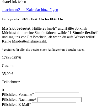
share
Link teilen
attachment
Zum Kalendar hinzufügen
05. September 2026 - 16:45 Uhr bis 18:45 Uhr
Mix Slot bedeutet
: Hälfte 28 km/h* und Hälfte 30 km/h
Möchtest du nur eine Stunde fahren, wähle
"1 Stunde flexibel"
und sag uns vor Ort Bescheid, ab wann du aufs Wasser willst!
Keine Mindestteilnehmerzahl.
*geeignet für alle, die bereits einen Anfängerkurs besucht haben.
1783953876
Gesamt:
35.00
€
Teilnehmer:
0
Pflichtfeld
Vorname
*
Pflichtfeld
Nachname
*
Pflichtfeld
E-Mail
*