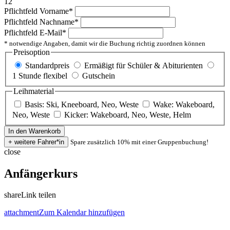
12
Pflichtfeld
Vorname
*
Pflichtfeld
Nachname
*
Pflichtfeld
E-Mail
*
* notwendige Angaben, damit wir die Buchung richtig zuordnen können
Preisoption
Standardpreis
Ermäßigt für Schüler & Abiturienten
1 Stunde flexibel
Gutschein
Leihmaterial
Basis: Ski, Kneeboard, Neo, Weste
Wake: Wakeboard,
Neo, Weste
Kicker: Wakeboard, Neo, Weste, Helm
Spare zusätzlich 10% mit einer Gruppenbuchung!
close
Anfängerkurs
share
Link teilen
attachment
Zum Kalendar hinzufügen