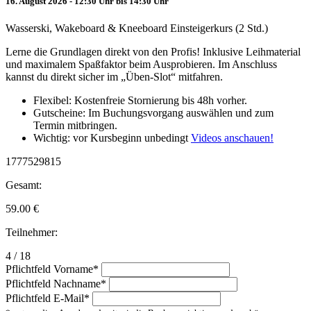
16. August 2026 - 12:30 Uhr bis 14:30 Uhr
Wasserski, Wakeboard & Kneeboard Einsteigerkurs (2 Std.)
Lerne die Grundlagen direkt von den Profis! Inklusive Leihmaterial
und maximalem Spaßfaktor beim Ausprobieren. Im Anschluss
kannst du direkt sicher im „Üben-Slot“ mitfahren.
Flexibel: Kostenfreie Stornierung bis 48h vorher.
Gutscheine: Im Buchungsvorgang auswählen und zum
Termin mitbringen.
Wichtig: vor Kursbeginn unbedingt
Videos anschauen!
1777529815
Gesamt:
59.00
€
Teilnehmer:
4 / 18
Pflichtfeld
Vorname
*
Pflichtfeld
Nachname
*
Pflichtfeld
E-Mail
*