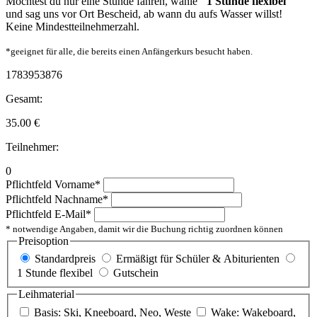
Möchtest du nur eine Stunde fahren, wähle
"1 Stunde flexibel"
und sag uns vor Ort Bescheid, ab wann du aufs Wasser willst!
Keine Mindestteilnehmerzahl.
*geeignet für alle, die bereits einen Anfängerkurs besucht haben.
1783953876
Gesamt:
35.00
€
Teilnehmer:
0
Pflichtfeld
Vorname
*
Pflichtfeld
Nachname
*
Pflichtfeld
E-Mail
*
* notwendige Angaben, damit wir die Buchung richtig zuordnen können
Preisoption
Standardpreis
Ermäßigt für Schüler & Abiturienten
1 Stunde flexibel
Gutschein
Leihmaterial
Basis: Ski, Kneeboard, Neo, Weste
Wake: Wakeboard,