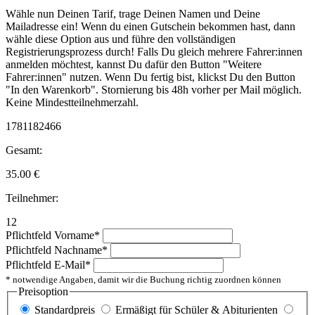
Wähle nun Deinen Tarif, trage Deinen Namen und Deine
Mailadresse ein! Wenn du einen Gutschein bekommen hast, dann
wähle diese Option aus und führe den vollständigen
Registrierungsprozess durch! Falls Du gleich mehrere Fahrer:innen
anmelden möchtest, kannst Du dafür den Button "Weitere
Fahrer:innen" nutzen. Wenn Du fertig bist, klickst Du den Button
"In den Warenkorb". Stornierung bis 48h vorher per Mail möglich.
Keine Mindestteilnehmerzahl.
1781182466
Gesamt:
35.00
€
Teilnehmer:
12
Pflichtfeld
Vorname
*
Pflichtfeld
Nachname
*
Pflichtfeld
E-Mail
*
* notwendige Angaben, damit wir die Buchung richtig zuordnen können
Preisoption
Standardpreis
Ermäßigt für Schüler & Abiturienten