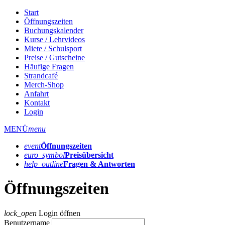
Start
Öffnungszeiten
Buchungskalender
Kurse / Lehrvideos
Miete / Schulsport
Preise / Gutscheine
Häufige Fragen
Strandcafé
Merch-Shop
Anfahrt
Kontakt
Login
MENÜ
menu
event
Öffnungs­zeiten
euro_symbol
Preis­übersicht
help_outline
Fragen & Antworten
Öffnungszeiten
lock_open
Login öffnen
Benutzername