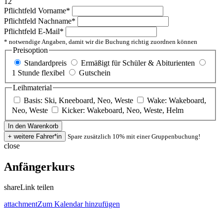
12
Pflichtfeld
Vorname
*
Pflichtfeld
Nachname
*
Pflichtfeld
E-Mail
*
* notwendige Angaben, damit wir die Buchung richtig zuordnen können
Preisoption
Standardpreis
Ermäßigt für Schüler & Abiturienten
1 Stunde flexibel
Gutschein
Leihmaterial
Basis: Ski, Kneeboard, Neo, Weste
Wake: Wakeboard,
Neo, Weste
Kicker: Wakeboard, Neo, Weste, Helm
Spare zusätzlich 10% mit einer Gruppenbuchung!
close
Anfängerkurs
share
Link teilen
attachment
Zum Kalendar hinzufügen