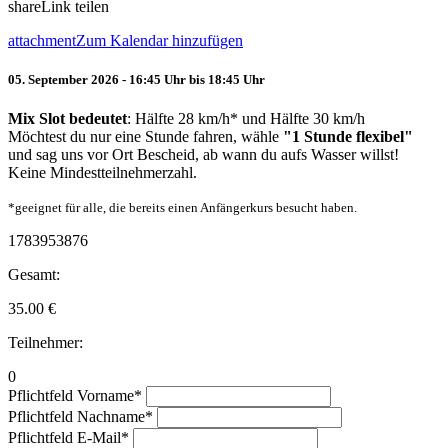
share
Link teilen
attachment
Zum Kalendar hinzufügen
05. September 2026 - 16:45 Uhr bis 18:45 Uhr
Mix Slot bedeutet
: Hälfte 28 km/h* und Hälfte 30 km/h
Möchtest du nur eine Stunde fahren, wähle
"1 Stunde flexibel"
und sag uns vor Ort Bescheid, ab wann du aufs Wasser willst!
Keine Mindestteilnehmerzahl.
*geeignet für alle, die bereits einen Anfängerkurs besucht haben.
1783953876
Gesamt:
35.00
€
Teilnehmer:
0
Pflichtfeld
Vorname
*
Pflichtfeld
Nachname
*
Pflichtfeld
E-Mail
*