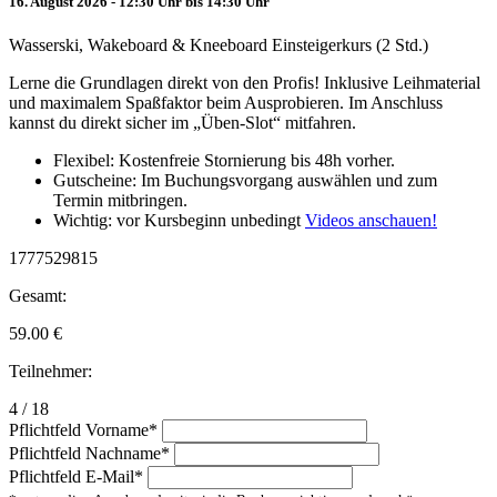
16. August 2026 - 12:30 Uhr bis 14:30 Uhr
Wasserski, Wakeboard & Kneeboard Einsteigerkurs (2 Std.)
Lerne die Grundlagen direkt von den Profis! Inklusive Leihmaterial
und maximalem Spaßfaktor beim Ausprobieren. Im Anschluss
kannst du direkt sicher im „Üben-Slot“ mitfahren.
Flexibel: Kostenfreie Stornierung bis 48h vorher.
Gutscheine: Im Buchungsvorgang auswählen und zum
Termin mitbringen.
Wichtig: vor Kursbeginn unbedingt
Videos anschauen!
1777529815
Gesamt:
59.00
€
Teilnehmer:
4 / 18
Pflichtfeld
Vorname
*
Pflichtfeld
Nachname
*
Pflichtfeld
E-Mail
*