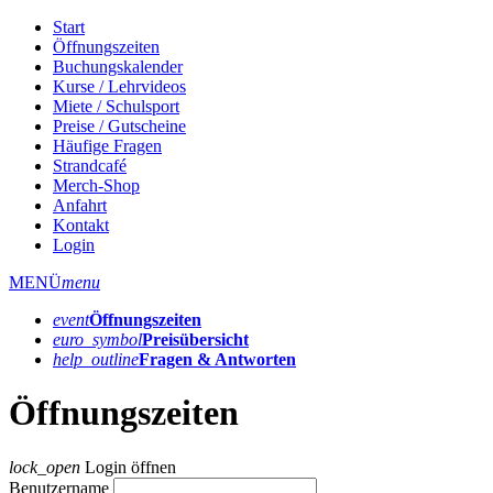
Start
Öffnungszeiten
Buchungskalender
Kurse / Lehrvideos
Miete / Schulsport
Preise / Gutscheine
Häufige Fragen
Strandcafé
Merch-Shop
Anfahrt
Kontakt
Login
MENÜ
menu
event
Öffnungs­zeiten
euro_symbol
Preis­übersicht
help_outline
Fragen & Antworten
Öffnungszeiten
lock_open
Login öffnen
Benutzername