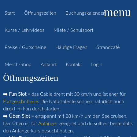
menu
Start
Öffnungszeiten
Buchungskalender
Kurse / Lehrvideos
Miete / Schulsport
Preise / Gutscheine
Häufige Fragen
Strandcafé
Merch-Shop
Anfahrt
Kontakt
Login
Öffnungszeiten
➡️ Fun Slot
= das Cable dreht mit 30 km/h und ist eher für
Fortgeschrittene
. Die Naturtalente können natürlich auch
direkt im Fun durchstarten.
➡️ Üben Slot
= entspannt mit 28 km/h um den See cruisen.
Der Üben ist für
Anfänger
geeignet und du solltest bestenfalls
den Anfängerkurs besucht haben.