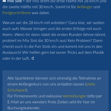
➡️ Mix Slot
= der Mix dreht die erste Hälfte mit 28 km/h und
die zweite Hälfte mit 30 km/h. Somit ist für
Anfänger
und
Fortgeschrittene
was dabei.
Warum wir die 28 km/h mit anbieten? Ganz klar, wir wollen
euch aufs Wasser bringen und die ersten Erfolge mit euch
feiern. Wenn ihr dann stabil die ersten Runden fahren könnt,
probiert im Mix Slot die 30 km/h aus! Kein Problem? Dann
checkt euch in die Fun Slots ein und kommt mit uns in den
Austausch! Wir helfen gern bei euren Tricks auf dem Plastik
oder in der Luft. 🤙
Alle Sportlehrer können sich einmalig die Teilnahme an
einem Anfängerkurs von uns erstatten lassen (
siehe
Schulsport
).
Für Firmenevents und exklusive
Vermietungen
bitte per
E-Mail an uns wenden! Freie Zeiten seht Ihr hier im
Buchungskalender.