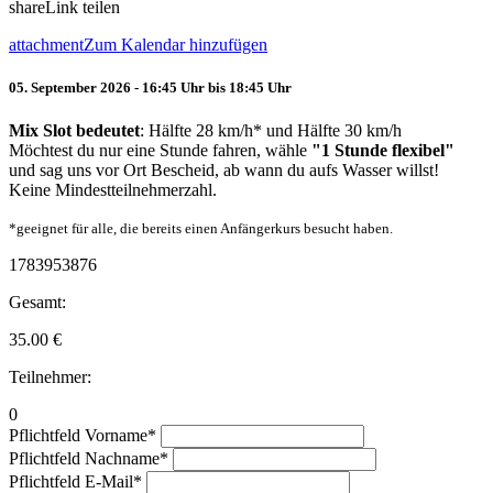
share
Link teilen
attachment
Zum Kalendar hinzufügen
05. September 2026 - 16:45 Uhr bis 18:45 Uhr
Mix Slot bedeutet
: Hälfte 28 km/h* und Hälfte 30 km/h
Möchtest du nur eine Stunde fahren, wähle
"1 Stunde flexibel"
und sag uns vor Ort Bescheid, ab wann du aufs Wasser willst!
Keine Mindestteilnehmerzahl.
*geeignet für alle, die bereits einen Anfängerkurs besucht haben.
1783953876
Gesamt:
35.00
€
Teilnehmer:
0
Pflichtfeld
Vorname
*
Pflichtfeld
Nachname
*
Pflichtfeld
E-Mail
*