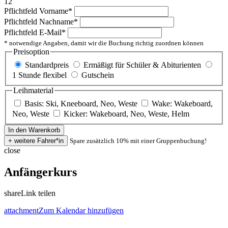
12
Pflichtfeld
Vorname
*
Pflichtfeld
Nachname
*
Pflichtfeld
E-Mail
*
* notwendige Angaben, damit wir die Buchung richtig zuordnen können
Preisoption
Standardpreis
Ermäßigt für Schüler & Abiturienten
1 Stunde flexibel
Gutschein
Leihmaterial
Basis: Ski, Kneeboard, Neo, Weste
Wake: Wakeboard,
Neo, Weste
Kicker: Wakeboard, Neo, Weste, Helm
Spare zusätzlich 10% mit einer Gruppenbuchung!
close
Anfängerkurs
share
Link teilen
attachment
Zum Kalendar hinzufügen