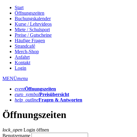
Start
Öffnungszeiten
Buchungskalender
Kurse / Lehrvideos
Miete / Schulsport
Preise / Gutscheine
Häufige Fragen
Strandcafé
Merch-Shop
Anfahrt
Kontakt
Login
MENÜ
menu
event
Öffnungs­zeiten
euro_symbol
Preis­übersicht
help_outline
Fragen & Antworten
Öffnungszeiten
lock_open
Login öffnen
Benutzername