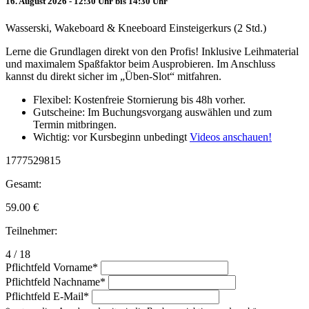
16. August 2026 - 12:30 Uhr bis 14:30 Uhr
Wasserski, Wakeboard & Kneeboard Einsteigerkurs (2 Std.)
Lerne die Grundlagen direkt von den Profis! Inklusive Leihmaterial
und maximalem Spaßfaktor beim Ausprobieren. Im Anschluss
kannst du direkt sicher im „Üben-Slot“ mitfahren.
Flexibel: Kostenfreie Stornierung bis 48h vorher.
Gutscheine: Im Buchungsvorgang auswählen und zum
Termin mitbringen.
Wichtig: vor Kursbeginn unbedingt
Videos anschauen!
1777529815
Gesamt:
59.00
€
Teilnehmer:
4 / 18
Pflichtfeld
Vorname
*
Pflichtfeld
Nachname
*
Pflichtfeld
E-Mail
*