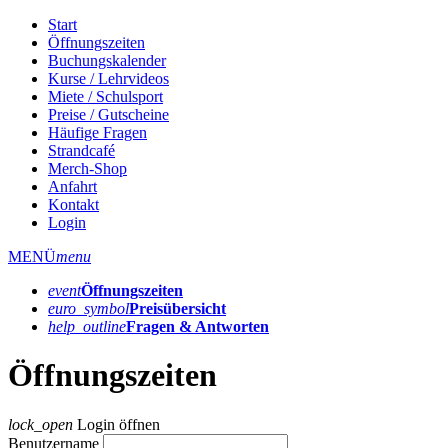
Start
Öffnungszeiten
Buchungskalender
Kurse / Lehrvideos
Miete / Schulsport
Preise / Gutscheine
Häufige Fragen
Strandcafé
Merch-Shop
Anfahrt
Kontakt
Login
MENÜ
menu
event
Öffnungs­zeiten
euro_symbol
Preis­übersicht
help_outline
Fragen & Antworten
Öffnungszeiten
lock_open
Login öffnen
Benutzername