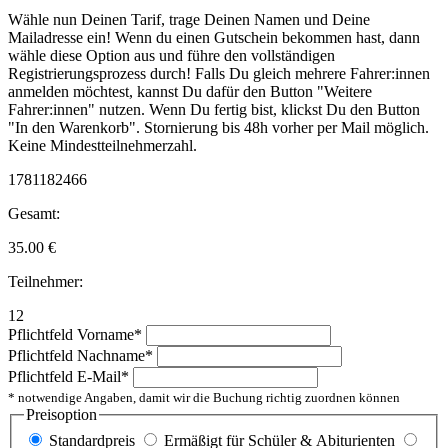
Wähle nun Deinen Tarif, trage Deinen Namen und Deine
Mailadresse ein! Wenn du einen Gutschein bekommen hast, dann
wähle diese Option aus und führe den vollständigen
Registrierungsprozess durch! Falls Du gleich mehrere Fahrer:innen
anmelden möchtest, kannst Du dafür den Button "Weitere
Fahrer:innen" nutzen. Wenn Du fertig bist, klickst Du den Button
"In den Warenkorb". Stornierung bis 48h vorher per Mail möglich.
Keine Mindestteilnehmerzahl.
1781182466
Gesamt:
35.00
€
Teilnehmer:
12
Pflichtfeld
Vorname
*
Pflichtfeld
Nachname
*
Pflichtfeld
E-Mail
*
* notwendige Angaben, damit wir die Buchung richtig zuordnen können
Preisoption
Standardpreis
Ermäßigt für Schüler & Abiturienten