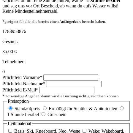
Möchtest du nur eine Stunde fahren, wähle
"1 Stunde flexibel"
und sag uns vor Ort Bescheid, ab wann du aufs Wasser willst!
Keine Mindestteilnehmerzahl.
*geeignet für alle, die bereits einen Anfängerkurs besucht haben.
1783953876
Gesamt:
35.00
€
Teilnehmer:
0
Pflichtfeld
Vorname
*
Pflichtfeld
Nachname
*
Pflichtfeld
E-Mail
*
* notwendige Angaben, damit wir die Buchung richtig zuordnen können
Preisoption
Standardpreis
Ermäßigt für Schüler & Abiturienten
1 Stunde flexibel
Gutschein
Leihmaterial
Basis: Ski, Kneeboard, Neo, Weste
Wake: Wakeboard,