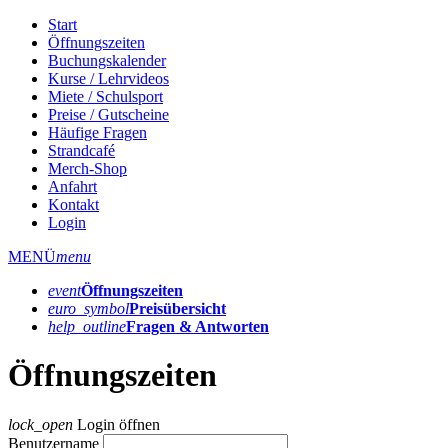
Start
Öffnungszeiten
Buchungskalender
Kurse / Lehrvideos
Miete / Schulsport
Preise / Gutscheine
Häufige Fragen
Strandcafé
Merch-Shop
Anfahrt
Kontakt
Login
MENÜ
menu
event
Öffnungs­zeiten
euro_symbol
Preis­übersicht
help_outline
Fragen & Antworten
Öffnungszeiten
lock_open
Login öffnen
Benutzername