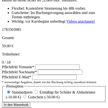
kannst du direkt sicher im „Üben-Slot“ mitfahren.
Flexibel: Kostenfreie Stornierung bis 48h vorher.
Gutscheine: Im Buchungsvorgang auswählen und zum
Termin mitbringen.
Wichtig: vor Kursbeginn unbedingt
Videos anschauen!
1783503985
Gesamt:
59.00
€
Teilnehmer:
0 / 18
Pflichtfeld
Vorname
*
Pflichtfeld
Nachname
*
Pflichtfeld
E-Mail
*
* notwendige Angaben, damit wir die Buchung richtig zuordnen können
Preisoption
Standardpreis
Ermäßigt für Schüler & Abiturienten
(-10.00 €)
Gutschein (-59.00 €)