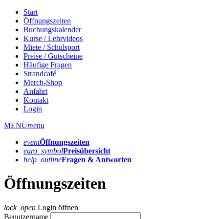
Start
Öffnungszeiten
Buchungskalender
Kurse / Lehrvideos
Miete / Schulsport
Preise / Gutscheine
Häufige Fragen
Strandcafé
Merch-Shop
Anfahrt
Kontakt
Login
MENÜ
menu
event
Öffnungs­zeiten
euro_symbol
Preis­übersicht
help_outline
Fragen & Antworten
Öffnungszeiten
lock_open
Login öffnen
Benutzername