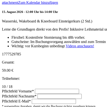
attachment
Zum Kalendar hinzufügen
15. August 2026 - 12:00 Uhr bis 14:00 Uhr
Wasserski, Wakeboard & Kneeboard Einsteigerkurs (2 Std.)
Lerne die Grundlagen direkt von den Profis! Inklusive Leihmaterial
Flexibel: Kostenfreie Stornierung bis 48h vorher.
Gutscheine: Im Buchungsvorgang auswählen und zum Termin 
Wichtig: vor Kursbeginn unbedingt
Videos anschauen!
1777529785
Gesamt:
59.00
€
Teilnehmer:
10 / 18
Pflichtfeld
Vorname
*
Pflichtfeld
Nachname
*
Pflichtfeld
E-Mail
*
* notwendige Angaben, damit wir die Buchung richtig zuordnen können