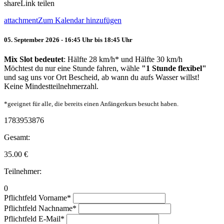
share
Link teilen
attachment
Zum Kalendar hinzufügen
05. September 2026 - 16:45 Uhr bis 18:45 Uhr
Mix Slot bedeutet
: Hälfte 28 km/h* und Hälfte 30 km/h
Möchtest du nur eine Stunde fahren, wähle
"1 Stunde flexibel"
und sag uns vor Ort Bescheid, ab wann du aufs Wasser willst!
Keine Mindestteilnehmerzahl.
*geeignet für alle, die bereits einen Anfängerkurs besucht haben.
1783953876
Gesamt:
35.00
€
Teilnehmer:
0
Pflichtfeld
Vorname
*
Pflichtfeld
Nachname
*
Pflichtfeld
E-Mail
*