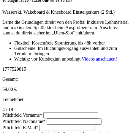
16. August 2026 - 12:30 Uhr bis 14:30 Uhr
Wasserski, Wakeboard & Kneeboard Einsteigerkurs (2 Std.)
Lerne die Grundlagen direkt von den Profis! Inklusive Leihmaterial
und maximalem Spaßfaktor beim Ausprobieren. Im Anschluss
kannst du direkt sicher im „Üben-Slot“ mitfahren.
Flexibel: Kostenfreie Stornierung bis 48h vorher.
Gutscheine: Im Buchungsvorgang auswählen und zum
Termin mitbringen.
Wichtig: vor Kursbeginn unbedingt
Videos anschauen!
1777529815
Gesamt:
59.00
€
Teilnehmer:
4 / 18
Pflichtfeld
Vorname
*
Pflichtfeld
Nachname
*
Pflichtfeld
E-Mail
*