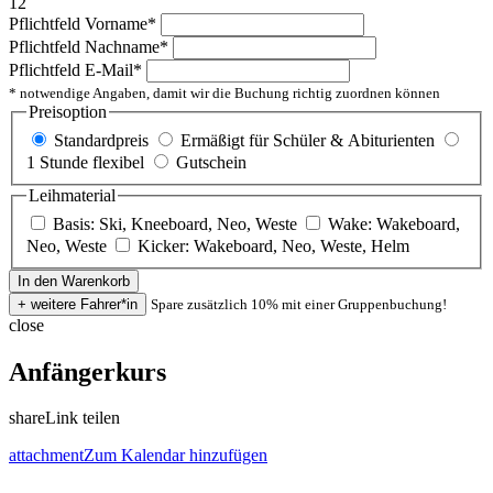
12
Pflichtfeld
Vorname
*
Pflichtfeld
Nachname
*
Pflichtfeld
E-Mail
*
* notwendige Angaben, damit wir die Buchung richtig zuordnen können
Preisoption
Standardpreis
Ermäßigt für Schüler & Abiturienten
1 Stunde flexibel
Gutschein
Leihmaterial
Basis: Ski, Kneeboard, Neo, Weste
Wake: Wakeboard,
Neo, Weste
Kicker: Wakeboard, Neo, Weste, Helm
Spare zusätzlich 10% mit einer Gruppenbuchung!
close
Anfängerkurs
share
Link teilen
attachment
Zum Kalendar hinzufügen