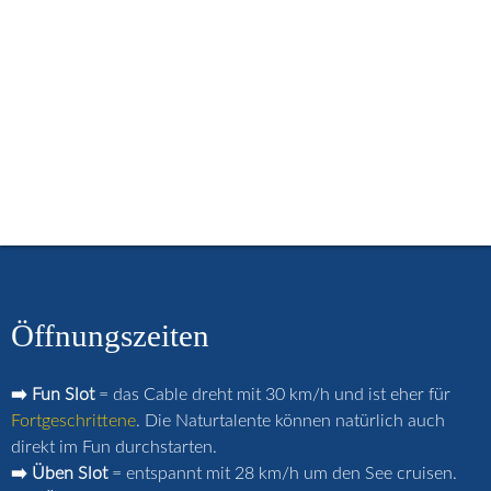
menu
Start
Öffnungszeiten
Buchungskalender
Kurse / Lehrvideos
Miete / Schulsport
Preise / Gutscheine
Häufige Fragen
Strandcafé
Merch-Shop
Anfahrt
Kontakt
Login
Öffnungszeiten
➡️ Fun Slot
= das Cable dreht mit 30 km/h und ist eher für
Fortgeschrittene
. Die Naturtalente können natürlich auch
direkt im Fun durchstarten.
➡️ Üben Slot
= entspannt mit 28 km/h um den See cruisen.