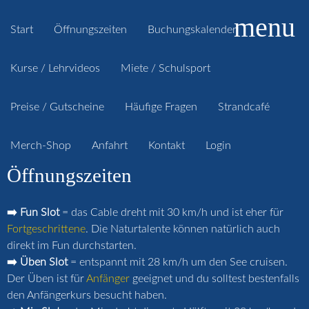
menu
Start
Öffnungszeiten
Buchungskalender
Kurse / Lehrvideos
Miete / Schulsport
Preise / Gutscheine
Häufige Fragen
Strandcafé
Merch-Shop
Anfahrt
Kontakt
Login
Öffnungszeiten
➡️ Fun Slot
= das Cable dreht mit 30 km/h und ist eher für
Fortgeschrittene
. Die Naturtalente können natürlich auch
direkt im Fun durchstarten.
➡️ Üben Slot
= entspannt mit 28 km/h um den See cruisen.
Der Üben ist für
Anfänger
geeignet und du solltest bestenfalls
den Anfängerkurs besucht haben.