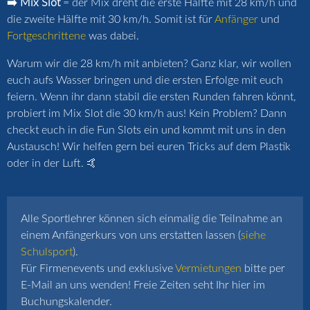
➡️ Mix Slot
= der Mix dreht die erste Hälfte mit 28 km/h und
die zweite Hälfte mit 30 km/h. Somit ist für
Anfänger
und
Fortgeschrittene
was dabei.
Warum wir die 28 km/h mit anbieten? Ganz klar, wir wollen
euch aufs Wasser bringen und die ersten Erfolge mit euch
feiern. Wenn ihr dann stabil die ersten Runden fahren könnt,
probiert im Mix Slot die 30 km/h aus! Kein Problem? Dann
checkt euch in die Fun Slots ein und kommt mit uns in den
Austausch! Wir helfen gern bei euren Tricks auf dem Plastik
oder in der Luft. 🤙
Alle Sportlehrer können sich einmalig die Teilnahme an
einem Anfängerkurs von uns erstatten lassen (
siehe
Schulsport
).
Für Firmenevents und exklusive
Vermietungen
bitte per
E-Mail an uns wenden! Freie Zeiten seht Ihr hier im
Buchungskalender.