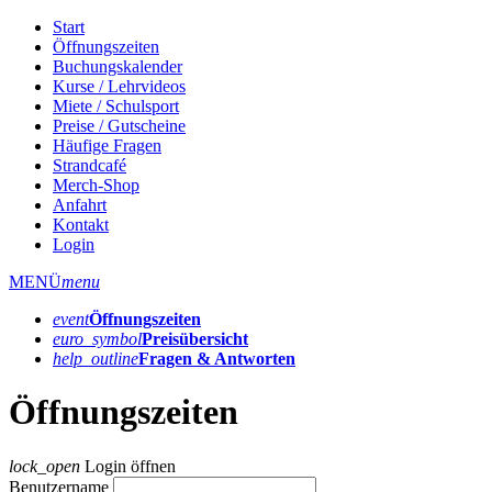
Start
Öffnungszeiten
Buchungskalender
Kurse / Lehrvideos
Miete / Schulsport
Preise / Gutscheine
Häufige Fragen
Strandcafé
Merch-Shop
Anfahrt
Kontakt
Login
MENÜ
menu
event
Öffnungs­zeiten
euro_symbol
Preis­übersicht
help_outline
Fragen & Antworten
Öffnungszeiten
lock_open
Login öffnen
Benutzername