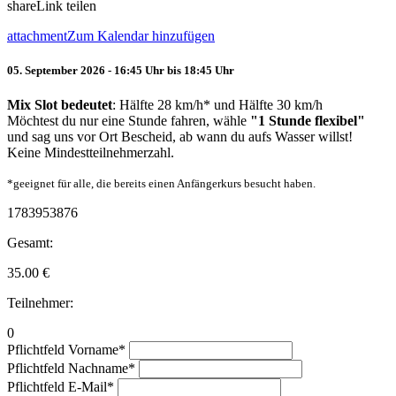
share
Link teilen
attachment
Zum Kalendar hinzufügen
05. September 2026 - 16:45 Uhr bis 18:45 Uhr
Mix Slot bedeutet
: Hälfte 28 km/h* und Hälfte 30 km/h
Möchtest du nur eine Stunde fahren, wähle
"1 Stunde flexibel"
und sag uns vor Ort Bescheid, ab wann du aufs Wasser willst!
Keine Mindestteilnehmerzahl.
*geeignet für alle, die bereits einen Anfängerkurs besucht haben.
1783953876
Gesamt:
35.00
€
Teilnehmer:
0
Pflichtfeld
Vorname
*
Pflichtfeld
Nachname
*
Pflichtfeld
E-Mail
*