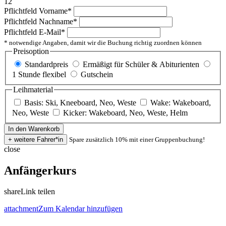
12
Pflichtfeld
Vorname
*
Pflichtfeld
Nachname
*
Pflichtfeld
E-Mail
*
* notwendige Angaben, damit wir die Buchung richtig zuordnen können
Preisoption
Standardpreis
Ermäßigt für Schüler & Abiturienten
1 Stunde flexibel
Gutschein
Leihmaterial
Basis: Ski, Kneeboard, Neo, Weste
Wake: Wakeboard,
Neo, Weste
Kicker: Wakeboard, Neo, Weste, Helm
Spare zusätzlich 10% mit einer Gruppenbuchung!
close
Anfängerkurs
share
Link teilen
attachment
Zum Kalendar hinzufügen