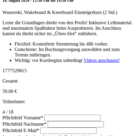
16. August 2026 - 12:30 Uhr bis 14:30 Uhr
Wasserski, Wakeboard & Kneeboard Einsteigerkurs (2 Std.)
Lerne die Grundlagen direkt von den Profis! Inklusive Leihmaterial
und maximalem Spaßfaktor beim Ausprobieren. Im Anschluss
kannst du direkt sicher im „Üben-Slot“ mitfahren.
Flexibel: Kostenfreie Stornierung bis 48h vorher.
Gutscheine: Im Buchungsvorgang auswählen und zum
Termin mitbringen.
Wichtig: vor Kursbeginn unbedingt
Videos anschauen!
1777529815
Gesamt:
59.00
€
Teilnehmer:
4 / 18
Pflichtfeld
Vorname
*
Pflichtfeld
Nachname
*
Pflichtfeld
E-Mail
*