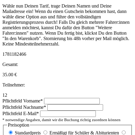
Wähle nun Deinen Tarif, trage Deinen Namen und Deine
Mailadresse ein! Wenn du einen Gutschein bekommen hast, dann
wähle diese Option aus und führe den vollständigen
Registrierungsprozess durch! Falls Du gleich mehrere Fahrer:innen
anmelden möchtest, kannst Du dafür den Button "Weitere
Fahrer:innen" nutzen. Wenn Du fertig bist, klickst Du den Button
"In den Warenkorb". Stornierung bis 48h vorher per Mail möglich.
Keine Mindestteilnehmerzahl.
1781182466
Gesamt:
35.00
€
Teilnehmer:
12
Pflichtfeld
Vorname
*
Pflichtfeld
Nachname
*
Pflichtfeld
E-Mail
*
* notwendige Angaben, damit wir die Buchung richtig zuordnen können
Preisoption
Standardpreis
Ermäßigt für Schüler & Abiturienten