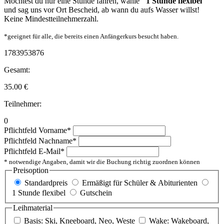
Möchtest du nur eine Stunde fahren, wähle
"1 Stunde flexibel"
und sag uns vor Ort Bescheid, ab wann du aufs Wasser willst!
Keine Mindestteilnehmerzahl.
*geeignet für alle, die bereits einen Anfängerkurs besucht haben.
1783953876
Gesamt:
35.00
€
Teilnehmer:
0
Pflichtfeld
Vorname
*
Pflichtfeld
Nachname
*
Pflichtfeld
E-Mail
*
* notwendige Angaben, damit wir die Buchung richtig zuordnen können
Preisoption
Standardpreis
Ermäßigt für Schüler & Abiturienten
1 Stunde flexibel
Gutschein
Leihmaterial
Basis: Ski, Kneeboard, Neo, Weste
Wake: Wakeboard,