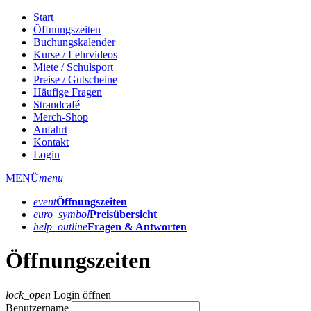
Start
Öffnungszeiten
Buchungskalender
Kurse / Lehrvideos
Miete / Schulsport
Preise / Gutscheine
Häufige Fragen
Strandcafé
Merch-Shop
Anfahrt
Kontakt
Login
MENÜ
menu
event
Öffnungs­zeiten
euro_symbol
Preis­übersicht
help_outline
Fragen & Antworten
Öffnungszeiten
lock_open
Login öffnen
Benutzername