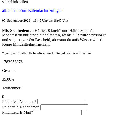
share
Link teilen
attachment
Zum Kalendar hinzufügen
05. September 2026 - 16:45 Uhr bis 18:45 Uhr
Mix Slot bedeutet
: Hälfte 28 km/h* und Hälfte 30 km/h
Möchtest du nur eine Stunde fahren, wähle
"1 Stunde flexibel"
und sag uns vor Ort Bescheid, ab wann du aufs Wasser willst!
Keine Mindestteilnehmerzahl.
*geeignet für alle, die bereits einen Anfängerkurs besucht haben.
1783953876
Gesamt:
35.00
€
Teilnehmer:
0
Pflichtfeld
Vorname
*
Pflichtfeld
Nachname
*
Pflichtfeld
E-Mail
*