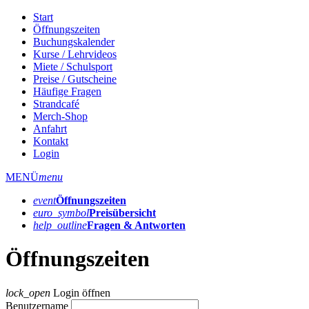
Start
Öffnungszeiten
Buchungskalender
Kurse / Lehrvideos
Miete / Schulsport
Preise / Gutscheine
Häufige Fragen
Strandcafé
Merch-Shop
Anfahrt
Kontakt
Login
MENÜ
menu
event
Öffnungs­zeiten
euro_symbol
Preis­übersicht
help_outline
Fragen & Antworten
Öffnungszeiten
lock_open
Login öffnen
Benutzername