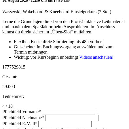
16. August 2026 - 12:30 Uhr bis 14:30 Uhr
Wasserski, Wakeboard & Kneeboard Einsteigerkurs (2 Std.)
Lerne die Grundlagen direkt von den Profis! Inklusive Leihmaterial
und maximalem Spaßfaktor beim Ausprobieren. Im Anschluss
kannst du direkt sicher im „Üben-Slot“ mitfahren.
Flexibel: Kostenfreie Stornierung bis 48h vorher.
Gutscheine: Im Buchungsvorgang auswählen und zum
Termin mitbringen.
Wichtig: vor Kursbeginn unbedingt
Videos anschauen!
1777529815
Gesamt:
59.00
€
Teilnehmer:
4 / 18
Pflichtfeld
Vorname
*
Pflichtfeld
Nachname
*
Pflichtfeld
E-Mail
*