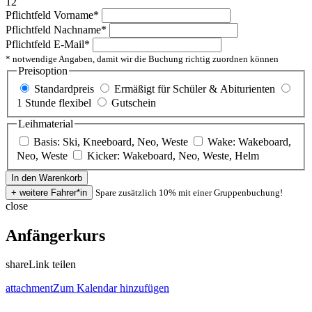
12
Pflichtfeld
Vorname
*
Pflichtfeld
Nachname
*
Pflichtfeld
E-Mail
*
* notwendige Angaben, damit wir die Buchung richtig zuordnen können
Preisoption
Standardpreis
Ermäßigt für Schüler & Abiturienten
1 Stunde flexibel
Gutschein
Leihmaterial
Basis: Ski, Kneeboard, Neo, Weste
Wake: Wakeboard,
Neo, Weste
Kicker: Wakeboard, Neo, Weste, Helm
Spare zusätzlich 10% mit einer Gruppenbuchung!
close
Anfängerkurs
share
Link teilen
attachment
Zum Kalendar hinzufügen