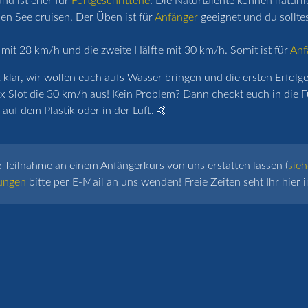
nd ist eher für
Fortgeschrittene
. Die Naturtalente können natürl
n See cruisen. Der Üben ist für
Anfänger
geeignet und du sollte
 mit 28 km/h und die zweite Hälfte mit 30 km/h. Somit ist für
Anf
lar, wir wollen euch aufs Wasser bringen und die ersten Erfolge 
x Slot die 30 km/h aus! Kein Problem? Dann checkt euch in die F
auf dem Plastik oder in der Luft. 🤙
e Teilnahme an einem Anfängerkurs von uns erstatten lassen (
sieh
ungen
bitte per E-Mail an uns wenden! Freie Zeiten seht Ihr hier