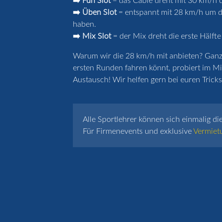
➡️ Fun Slot
= das Cable dreht mit 30 km/h u
➡️ Üben Slot
= entspannt mit 28 km/h um de
haben.
➡️ Mix Slot
= der Mix dreht die erste Hälfte
Warum wir die 28 km/h mit anbieten? Ganz k
ersten Runden fahren könnt, probiert im Mi
Austausch! Wir helfen gern bei euren Tricks 
Alle Sportlehrer können sich einmalig di
Für Firmenevents und exklusive
Vermiet