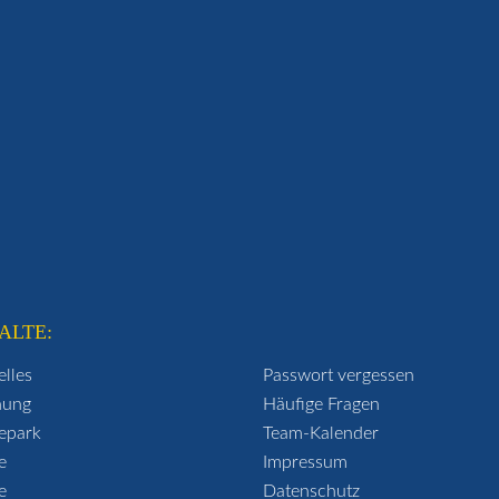
ALTE:
elles
Passwort vergessen
hung
Häufige Fragen
epark
Team-Kalender
e
Impressum
e
Datenschutz