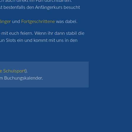
ich auch direkt im Fun durchstarten.
st bestenfalls den Anfängerkurs besucht
änger
und
Fortgeschrittene
was dabei.
mit euch feiern. Wenn ihr dann stabil die
un Slots ein und kommt mit uns in den
e Schulsport
).
 im Buchungskalender.