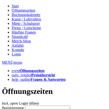
Start
Öffnungszeiten
Buchungskalender
Kurse / Lehrvideos
Miete / Schulsport
Preise / Gutscheine
Häufige Fragen
Strandcafé
Merch-Shop
Anfahrt
Kontakt
Login
MENÜ
menu
event
Öffnungs­zeiten
euro_symbol
Preis­übersicht
help_outline
Fragen & Antworten
Öffnungszeiten
lock_open
Login öffnen
Benutzername