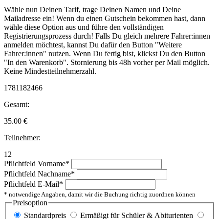
Wähle nun Deinen Tarif, trage Deinen Namen und Deine
Mailadresse ein! Wenn du einen Gutschein bekommen hast, dann
wähle diese Option aus und führe den vollständigen
Registrierungsprozess durch! Falls Du gleich mehrere Fahrer:innen
anmelden möchtest, kannst Du dafür den Button "Weitere
Fahrer:innen" nutzen. Wenn Du fertig bist, klickst Du den Button
"In den Warenkorb". Stornierung bis 48h vorher per Mail möglich.
Keine Mindestteilnehmerzahl.
1781182466
Gesamt:
35.00
€
Teilnehmer:
12
Pflichtfeld
Vorname
*
Pflichtfeld
Nachname
*
Pflichtfeld
E-Mail
*
* notwendige Angaben, damit wir die Buchung richtig zuordnen können
Preisoption
Standardpreis
Ermäßigt für Schüler & Abiturienten