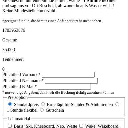
Möchtest du nur eine Stunde fahren, wähle
"1 Stunde flexibel"
und sag uns vor Ort Bescheid, ab wann du aufs Wasser willst!
Keine Mindestteilnehmerzahl.
*geeignet für alle, die bereits einen Anfängerkurs besucht haben.
1783953876
Gesamt:
35.00
€
Teilnehmer:
0
Pflichtfeld
Vorname
*
Pflichtfeld
Nachname
*
Pflichtfeld
E-Mail
*
* notwendige Angaben, damit wir die Buchung richtig zuordnen können
Preisoption
Standardpreis
Ermäßigt für Schüler & Abiturienten
1 Stunde flexibel
Gutschein
Leihmaterial
Basis: Ski, Kneeboard, Neo, Weste
Wake: Wakeboard,