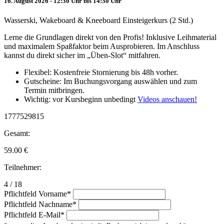
16. August 2026 - 12:30 Uhr bis 14:30 Uhr
Wasserski, Wakeboard & Kneeboard Einsteigerkurs (2 Std.)
Lerne die Grundlagen direkt von den Profis! Inklusive Leihmaterial
und maximalem Spaßfaktor beim Ausprobieren. Im Anschluss
kannst du direkt sicher im „Üben-Slot“ mitfahren.
Flexibel: Kostenfreie Stornierung bis 48h vorher.
Gutscheine: Im Buchungsvorgang auswählen und zum
Termin mitbringen.
Wichtig: vor Kursbeginn unbedingt
Videos anschauen!
1777529815
Gesamt:
59.00
€
Teilnehmer:
4 / 18
Pflichtfeld
Vorname
*
Pflichtfeld
Nachname
*
Pflichtfeld
E-Mail
*