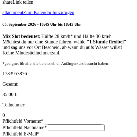
share
Link teilen
attachment
Zum Kalendar hinzufügen
05. September 2026 - 16:45 Uhr bis 18:45 Uhr
Mix Slot bedeutet
: Hälfte 28 km/h* und Hälfte 30 km/h
Möchtest du nur eine Stunde fahren, wähle
"1 Stunde flexibel"
und sag uns vor Ort Bescheid, ab wann du aufs Wasser willst!
Keine Mindestteilnehmerzahl.
*geeignet für alle, die bereits einen Anfängerkurs besucht haben.
1783953876
Gesamt:
35.00
€
Teilnehmer:
0
Pflichtfeld
Vorname
*
Pflichtfeld
Nachname
*
Pflichtfeld
E-Mail
*