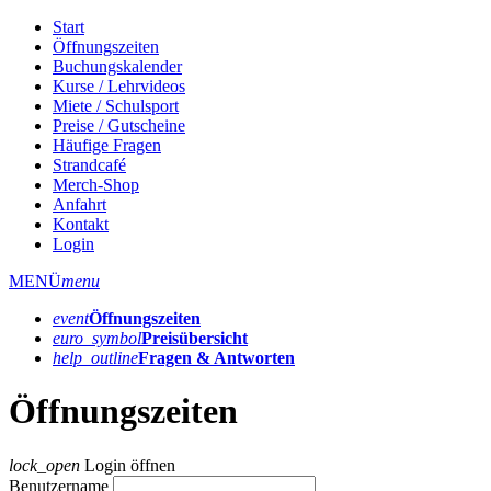
Start
Öffnungszeiten
Buchungskalender
Kurse / Lehrvideos
Miete / Schulsport
Preise / Gutscheine
Häufige Fragen
Strandcafé
Merch-Shop
Anfahrt
Kontakt
Login
MENÜ
menu
event
Öffnungs­zeiten
euro_symbol
Preis­übersicht
help_outline
Fragen & Antworten
Öffnungszeiten
lock_open
Login öffnen
Benutzername