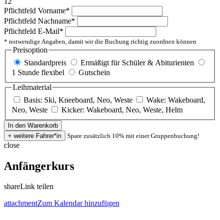
12
Pflichtfeld
Vorname
*
Pflichtfeld
Nachname
*
Pflichtfeld
E-Mail
*
* notwendige Angaben, damit wir die Buchung richtig zuordnen können
Preisoption
Standardpreis
Ermäßigt für Schüler & Abiturienten
1 Stunde flexibel
Gutschein
Leihmaterial
Basis: Ski, Kneeboard, Neo, Weste
Wake: Wakeboard,
Neo, Weste
Kicker: Wakeboard, Neo, Weste, Helm
Spare zusätzlich 10% mit einer Gruppenbuchung!
close
Anfängerkurs
share
Link teilen
attachment
Zum Kalendar hinzufügen