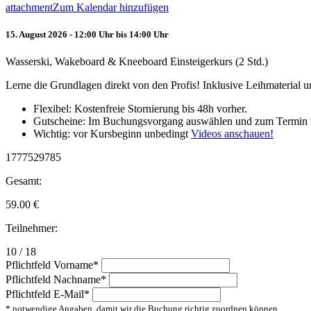
attachment
Zum Kalendar hinzufügen
15. August 2026 - 12:00 Uhr bis 14:00 Uhr
Wasserski, Wakeboard & Kneeboard Einsteigerkurs (2 Std.)
Lerne die Grundlagen direkt von den Profis! Inklusive Leihmaterial
Flexibel: Kostenfreie Stornierung bis 48h vorher.
Gutscheine: Im Buchungsvorgang auswählen und zum Termin 
Wichtig: vor Kursbeginn unbedingt
Videos anschauen!
1777529785
Gesamt:
59.00
€
Teilnehmer:
10 / 18
Pflichtfeld
Vorname
*
Pflichtfeld
Nachname
*
Pflichtfeld
E-Mail
*
* notwendige Angaben, damit wir die Buchung richtig zuordnen können