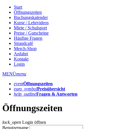
Start
Öffnungszeiten
Buchungskalender
Kurse / Lehrvideos
Miete / Schulsport
Preise / Gutscheine
Häufige Fragen
Strandcafé
Merch-Shop
Anfahrt
Kontakt
Login
MENÜ
menu
event
Öffnungs­zeiten
euro_symbol
Preis­übersicht
help_outline
Fragen & Antworten
Öffnungszeiten
lock_open
Login öffnen
Benutzername