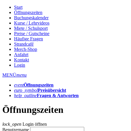
Start
Öffnungszeiten
Buchungskalender
Kurse / Lehrvideos
Miete / Schulsport
Preise / Gutscheine
Häufige Fragen
Strandcafé
Merch-Shop
Anfahrt
Kontakt
Login
MENÜ
menu
event
Öffnungs­zeiten
euro_symbol
Preis­übersicht
help_outline
Fragen & Antworten
Öffnungszeiten
lock_open
Login öffnen
Benutzername