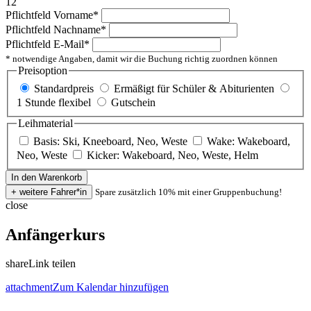
12
Pflichtfeld
Vorname
*
Pflichtfeld
Nachname
*
Pflichtfeld
E-Mail
*
* notwendige Angaben, damit wir die Buchung richtig zuordnen können
Preisoption
Standardpreis
Ermäßigt für Schüler & Abiturienten
1 Stunde flexibel
Gutschein
Leihmaterial
Basis: Ski, Kneeboard, Neo, Weste
Wake: Wakeboard,
Neo, Weste
Kicker: Wakeboard, Neo, Weste, Helm
Spare zusätzlich 10% mit einer Gruppenbuchung!
close
Anfängerkurs
share
Link teilen
attachment
Zum Kalendar hinzufügen