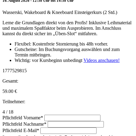
16. August 2026 - 12:30 Uhr bis 14:30 Uhr
Wasserski, Wakeboard & Kneeboard Einsteigerkurs (2 Std.)
Lerne die Grundlagen direkt von den Profis! Inklusive Leihmaterial
und maximalem Spaßfaktor beim Ausprobieren. Im Anschluss
kannst du direkt sicher im „Üben-Slot“ mitfahren.
Flexibel: Kostenfreie Stornierung bis 48h vorher.
Gutscheine: Im Buchungsvorgang auswählen und zum
Termin mitbringen.
Wichtig: vor Kursbeginn unbedingt
Videos anschauen!
1777529815
Gesamt:
59.00
€
Teilnehmer:
4 / 18
Pflichtfeld
Vorname
*
Pflichtfeld
Nachname
*
Pflichtfeld
E-Mail
*