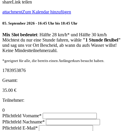
share
Link teilen
attachment
Zum Kalendar hinzufügen
05. September 2026 - 16:45 Uhr bis 18:45 Uhr
Mix Slot bedeutet
: Hälfte 28 km/h* und Hälfte 30 km/h
Möchtest du nur eine Stunde fahren, wähle
"1 Stunde flexibel"
und sag uns vor Ort Bescheid, ab wann du aufs Wasser willst!
Keine Mindestteilnehmerzahl.
*geeignet für alle, die bereits einen Anfängerkurs besucht haben.
1783953876
Gesamt:
35.00
€
Teilnehmer:
0
Pflichtfeld
Vorname
*
Pflichtfeld
Nachname
*
Pflichtfeld
E-Mail
*