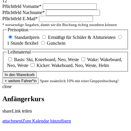
12
Pflichtfeld
Vorname
*
Pflichtfeld
Nachname
*
Pflichtfeld
E-Mail
*
* notwendige Angaben, damit wir die Buchung richtig zuordnen können
Preisoption
Standardpreis
Ermäßigt für Schüler & Abiturienten
1 Stunde flexibel
Gutschein
Leihmaterial
Basis: Ski, Kneeboard, Neo, Weste
Wake: Wakeboard,
Neo, Weste
Kicker: Wakeboard, Neo, Weste, Helm
Spare zusätzlich 10% mit einer Gruppenbuchung!
close
Anfängerkurs
share
Link teilen
attachment
Zum Kalendar hinzufügen