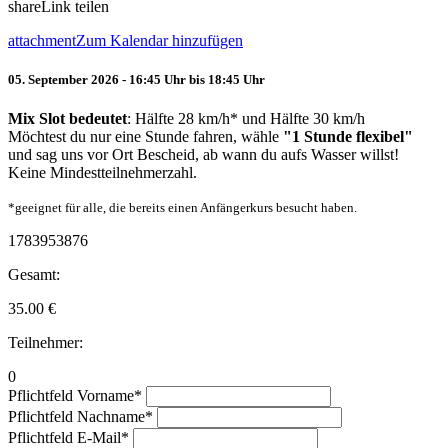
share
Link teilen
attachment
Zum Kalendar hinzufügen
05. September 2026 - 16:45 Uhr bis 18:45 Uhr
Mix Slot bedeutet
: Hälfte 28 km/h* und Hälfte 30 km/h
Möchtest du nur eine Stunde fahren, wähle
"1 Stunde flexibel"
und sag uns vor Ort Bescheid, ab wann du aufs Wasser willst!
Keine Mindestteilnehmerzahl.
*geeignet für alle, die bereits einen Anfängerkurs besucht haben.
1783953876
Gesamt:
35.00
€
Teilnehmer:
0
Pflichtfeld
Vorname
*
Pflichtfeld
Nachname
*
Pflichtfeld
E-Mail
*