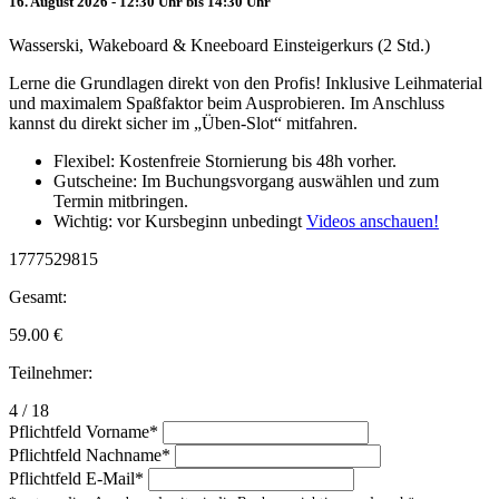
16. August 2026 - 12:30 Uhr bis 14:30 Uhr
Wasserski, Wakeboard & Kneeboard Einsteigerkurs (2 Std.)
Lerne die Grundlagen direkt von den Profis! Inklusive Leihmaterial
und maximalem Spaßfaktor beim Ausprobieren. Im Anschluss
kannst du direkt sicher im „Üben-Slot“ mitfahren.
Flexibel: Kostenfreie Stornierung bis 48h vorher.
Gutscheine: Im Buchungsvorgang auswählen und zum
Termin mitbringen.
Wichtig: vor Kursbeginn unbedingt
Videos anschauen!
1777529815
Gesamt:
59.00
€
Teilnehmer:
4 / 18
Pflichtfeld
Vorname
*
Pflichtfeld
Nachname
*
Pflichtfeld
E-Mail
*