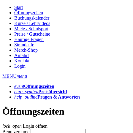
Start
Öffnungszeiten
Buchungskalender
Kurse / Lehrvideos
Miete / Schulsport
Preise / Gutscheine
Häufige Fragen
Strandcafé
Merch-Shop
Anfahrt
Kontakt
Login
MENÜ
menu
event
Öffnungs­zeiten
euro_symbol
Preis­übersicht
help_outline
Fragen & Antworten
Öffnungszeiten
lock_open
Login öffnen
Benutzername