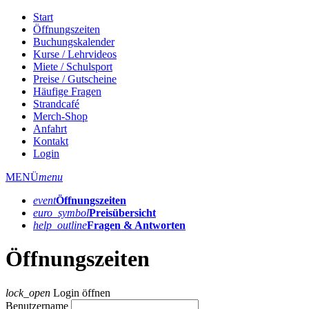
Start
Öffnungszeiten
Buchungskalender
Kurse / Lehrvideos
Miete / Schulsport
Preise / Gutscheine
Häufige Fragen
Strandcafé
Merch-Shop
Anfahrt
Kontakt
Login
MENÜ
menu
event
Öffnungs­zeiten
euro_symbol
Preis­übersicht
help_outline
Fragen & Antworten
Öffnungszeiten
lock_open
Login öffnen
Benutzername