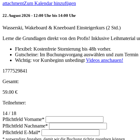
attachment
Zum Kalendar hinzufügen
22. August 2026 - 12:00 Uhr bis 14:00 Uhr
Wasserski, Wakeboard & Kneeboard Einsteigerkurs (2 Std.)
Lerne die Grundlagen direkt von den Profis! Inklusive Leihmaterial
Flexibel: Kostenfreie Stornierung bis 48h vorher.
Gutscheine: Im Buchungsvorgang auswählen und zum Termin 
Wichtig: vor Kursbeginn unbedingt
Videos anschauen!
1777529841
Gesamt:
59.00
€
Teilnehmer:
14 / 18
Pflichtfeld
Vorname
*
Pflichtfeld
Nachname
*
Pflichtfeld
E-Mail
*
* notwendige Angaben, damit wir die Buchung richtig zuordnen können