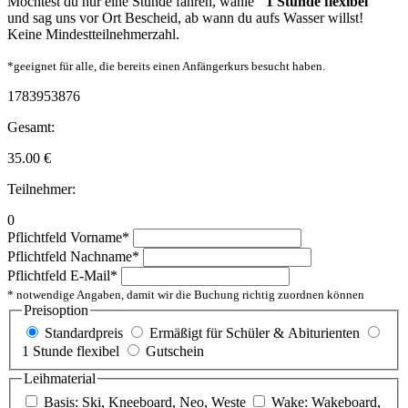
Möchtest du nur eine Stunde fahren, wähle
"1 Stunde flexibel"
und sag uns vor Ort Bescheid, ab wann du aufs Wasser willst!
Keine Mindestteilnehmerzahl.
*geeignet für alle, die bereits einen Anfängerkurs besucht haben.
1783953876
Gesamt:
35.00
€
Teilnehmer:
0
Pflichtfeld
Vorname
*
Pflichtfeld
Nachname
*
Pflichtfeld
E-Mail
*
* notwendige Angaben, damit wir die Buchung richtig zuordnen können
Preisoption
Standardpreis
Ermäßigt für Schüler & Abiturienten
1 Stunde flexibel
Gutschein
Leihmaterial
Basis: Ski, Kneeboard, Neo, Weste
Wake: Wakeboard,