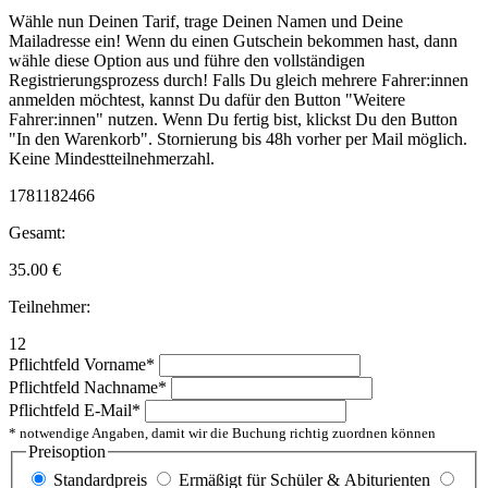
Wähle nun Deinen Tarif, trage Deinen Namen und Deine
Mailadresse ein! Wenn du einen Gutschein bekommen hast, dann
wähle diese Option aus und führe den vollständigen
Registrierungsprozess durch! Falls Du gleich mehrere Fahrer:innen
anmelden möchtest, kannst Du dafür den Button "Weitere
Fahrer:innen" nutzen. Wenn Du fertig bist, klickst Du den Button
"In den Warenkorb". Stornierung bis 48h vorher per Mail möglich.
Keine Mindestteilnehmerzahl.
1781182466
Gesamt:
35.00
€
Teilnehmer:
12
Pflichtfeld
Vorname
*
Pflichtfeld
Nachname
*
Pflichtfeld
E-Mail
*
* notwendige Angaben, damit wir die Buchung richtig zuordnen können
Preisoption
Standardpreis
Ermäßigt für Schüler & Abiturienten