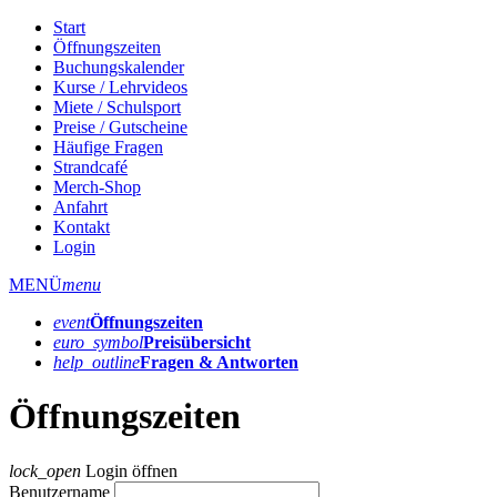
Start
Öffnungszeiten
Buchungskalender
Kurse / Lehrvideos
Miete / Schulsport
Preise / Gutscheine
Häufige Fragen
Strandcafé
Merch-Shop
Anfahrt
Kontakt
Login
MENÜ
menu
event
Öffnungs­zeiten
euro_symbol
Preis­übersicht
help_outline
Fragen & Antworten
Öffnungszeiten
lock_open
Login öffnen
Benutzername