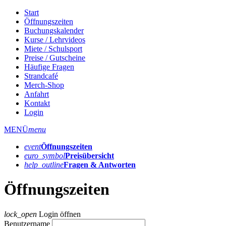
Start
Öffnungszeiten
Buchungskalender
Kurse / Lehrvideos
Miete / Schulsport
Preise / Gutscheine
Häufige Fragen
Strandcafé
Merch-Shop
Anfahrt
Kontakt
Login
MENÜ
menu
event
Öffnungs­zeiten
euro_symbol
Preis­übersicht
help_outline
Fragen & Antworten
Öffnungszeiten
lock_open
Login öffnen
Benutzername