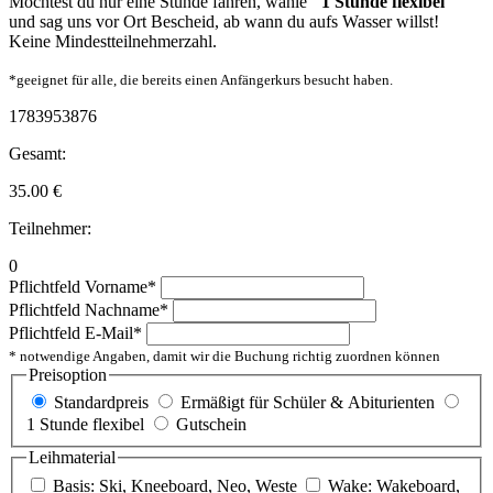
Möchtest du nur eine Stunde fahren, wähle
"1 Stunde flexibel"
und sag uns vor Ort Bescheid, ab wann du aufs Wasser willst!
Keine Mindestteilnehmerzahl.
*geeignet für alle, die bereits einen Anfängerkurs besucht haben.
1783953876
Gesamt:
35.00
€
Teilnehmer:
0
Pflichtfeld
Vorname
*
Pflichtfeld
Nachname
*
Pflichtfeld
E-Mail
*
* notwendige Angaben, damit wir die Buchung richtig zuordnen können
Preisoption
Standardpreis
Ermäßigt für Schüler & Abiturienten
1 Stunde flexibel
Gutschein
Leihmaterial
Basis: Ski, Kneeboard, Neo, Weste
Wake: Wakeboard,