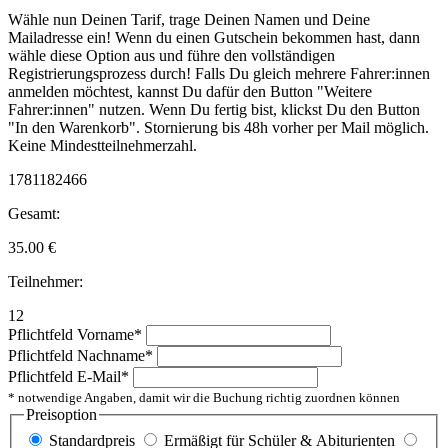
Wähle nun Deinen Tarif, trage Deinen Namen und Deine
Mailadresse ein! Wenn du einen Gutschein bekommen hast, dann
wähle diese Option aus und führe den vollständigen
Registrierungsprozess durch! Falls Du gleich mehrere Fahrer:innen
anmelden möchtest, kannst Du dafür den Button "Weitere
Fahrer:innen" nutzen. Wenn Du fertig bist, klickst Du den Button
"In den Warenkorb". Stornierung bis 48h vorher per Mail möglich.
Keine Mindestteilnehmerzahl.
1781182466
Gesamt:
35.00
€
Teilnehmer:
12
Pflichtfeld
Vorname
*
Pflichtfeld
Nachname
*
Pflichtfeld
E-Mail
*
* notwendige Angaben, damit wir die Buchung richtig zuordnen können
Preisoption
Standardpreis
Ermäßigt für Schüler & Abiturienten