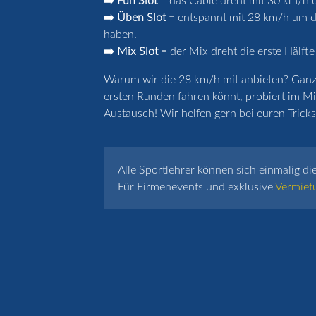
➡️ Fun Slot
= das Cable dreht mit 30 km/h u
➡️ Üben Slot
= entspannt mit 28 km/h um de
haben.
➡️ Mix Slot
= der Mix dreht die erste Hälfte
Warum wir die 28 km/h mit anbieten? Ganz k
ersten Runden fahren könnt, probiert im Mi
Austausch! Wir helfen gern bei euren Tricks 
Alle Sportlehrer können sich einmalig di
Für Firmenevents und exklusive
Vermiet