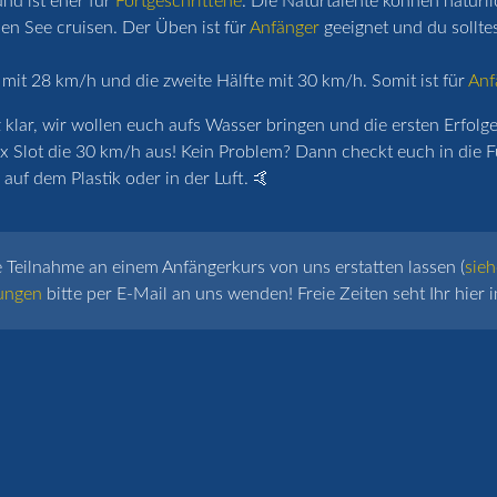
nd ist eher für
Fortgeschrittene
. Die Naturtalente können natürl
n See cruisen. Der Üben ist für
Anfänger
geeignet und du sollte
 mit 28 km/h und die zweite Hälfte mit 30 km/h. Somit ist für
Anf
lar, wir wollen euch aufs Wasser bringen und die ersten Erfolge 
x Slot die 30 km/h aus! Kein Problem? Dann checkt euch in die F
auf dem Plastik oder in der Luft. 🤙
e Teilnahme an einem Anfängerkurs von uns erstatten lassen (
sieh
ungen
bitte per E-Mail an uns wenden! Freie Zeiten seht Ihr hier