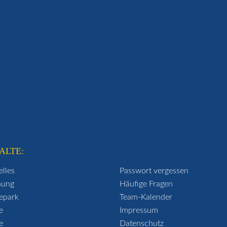
ALTE:
elles
Passwort vergessen
hung
Häufige Fragen
epark
Team-Kalender
e
Impressum
e
Datenschutz