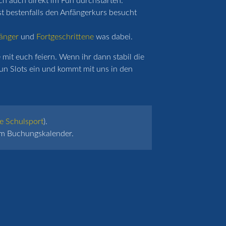
ich auch direkt im Fun durchstarten.
st bestenfalls den Anfängerkurs besucht
änger
und
Fortgeschrittene
was dabei.
mit euch feiern. Wenn ihr dann stabil die
un Slots ein und kommt mit uns in den
e Schulsport
).
 im Buchungskalender.