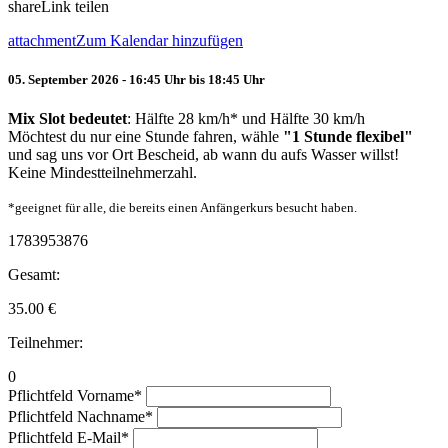
share
Link teilen
attachment
Zum Kalendar hinzufügen
05. September 2026 - 16:45 Uhr bis 18:45 Uhr
Mix Slot bedeutet
: Hälfte 28 km/h* und Hälfte 30 km/h
Möchtest du nur eine Stunde fahren, wähle
"1 Stunde flexibel"
und sag uns vor Ort Bescheid, ab wann du aufs Wasser willst!
Keine Mindestteilnehmerzahl.
*geeignet für alle, die bereits einen Anfängerkurs besucht haben.
1783953876
Gesamt:
35.00
€
Teilnehmer:
0
Pflichtfeld
Vorname
*
Pflichtfeld
Nachname
*
Pflichtfeld
E-Mail
*