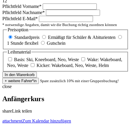
12
Pflichtfeld
Vorname
*
Pflichtfeld
Nachname
*
Pflichtfeld
E-Mail
*
* notwendige Angaben, damit wir die Buchung richtig zuordnen können
Preisoption
Standardpreis
Ermäßigt für Schüler & Abiturienten
1 Stunde flexibel
Gutschein
Leihmaterial
Basis: Ski, Kneeboard, Neo, Weste
Wake: Wakeboard,
Neo, Weste
Kicker: Wakeboard, Neo, Weste, Helm
Spare zusätzlich 10% mit einer Gruppenbuchung!
close
Anfängerkurs
share
Link teilen
attachment
Zum Kalendar hinzufügen