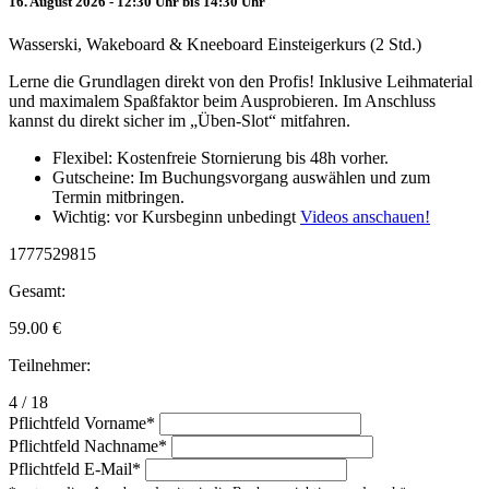
16. August 2026 - 12:30 Uhr bis 14:30 Uhr
Wasserski, Wakeboard & Kneeboard Einsteigerkurs (2 Std.)
Lerne die Grundlagen direkt von den Profis! Inklusive Leihmaterial
und maximalem Spaßfaktor beim Ausprobieren. Im Anschluss
kannst du direkt sicher im „Üben-Slot“ mitfahren.
Flexibel: Kostenfreie Stornierung bis 48h vorher.
Gutscheine: Im Buchungsvorgang auswählen und zum
Termin mitbringen.
Wichtig: vor Kursbeginn unbedingt
Videos anschauen!
1777529815
Gesamt:
59.00
€
Teilnehmer:
4 / 18
Pflichtfeld
Vorname
*
Pflichtfeld
Nachname
*
Pflichtfeld
E-Mail
*