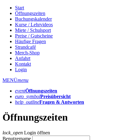
Start
Öffnungszeiten
Buchungskalender
Kurse / Lehrvideos
Miete / Schulsport
Preise / Gutscheine
Häufige Fragen
Strandcafé
Merch-Shop
Anfahrt
Kontakt
Login
MENÜ
menu
event
Öffnungs­zeiten
euro_symbol
Preis­übersicht
help_outline
Fragen & Antworten
Öffnungszeiten
lock_open
Login öffnen
Benutzername