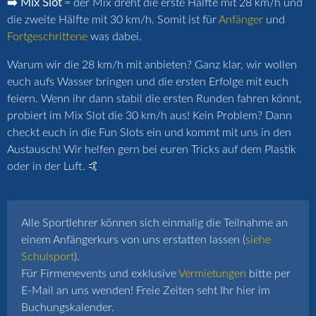
➡️ Mix Slot
= der Mix dreht die erste Hälfte mit 28 km/h und
die zweite Hälfte mit 30 km/h. Somit ist für
Anfänger
und
Fortgeschrittene
was dabei.
Warum wir die 28 km/h mit anbieten? Ganz klar, wir wollen
euch aufs Wasser bringen und die ersten Erfolge mit euch
feiern. Wenn ihr dann stabil die ersten Runden fahren könnt,
probiert im Mix Slot die 30 km/h aus! Kein Problem? Dann
checkt euch in die Fun Slots ein und kommt mit uns in den
Austausch! Wir helfen gern bei euren Tricks auf dem Plastik
oder in der Luft. 🤙
Alle Sportlehrer können sich einmalig die Teilnahme an
einem Anfängerkurs von uns erstatten lassen (
siehe
Schulsport
).
Für Firmenevents und exklusive
Vermietungen
bitte per
E-Mail an uns wenden! Freie Zeiten seht Ihr hier im
Buchungskalender.