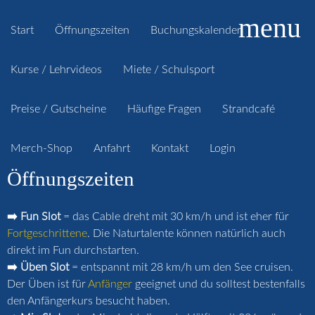
menu
Start
Öffnungszeiten
Buchungskalender
Kurse / Lehrvideos
Miete / Schulsport
Preise / Gutscheine
Häufige Fragen
Strandcafé
Merch-Shop
Anfahrt
Kontakt
Login
Öffnungszeiten
➡️ Fun Slot
= das Cable dreht mit 30 km/h und ist eher für
Fortgeschrittene
. Die Naturtalente können natürlich auch
direkt im Fun durchstarten.
➡️ Üben Slot
= entspannt mit 28 km/h um den See cruisen.
Der Üben ist für
Anfänger
geeignet und du solltest bestenfalls
den Anfängerkurs besucht haben.